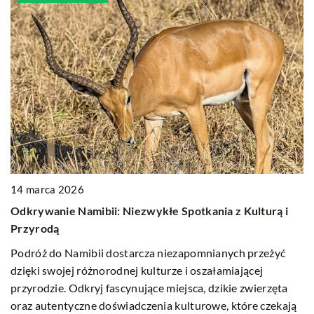
1
14 marca 2026
J
z
Odkrywanie Namibii: Niezwykłe Spotkania z Kulturą i
u
Przyrodą
P
Podróż do Namibii dostarcza niezapomnianych przeżyć
w 
a
dzięki swojej różnorodnej kulturze i oszałamiającej
ro
przyrodzie. Odkryj fascynujące miejsca, dzikie zwierzęta
oraz autentyczne doświadczenia kulturowe, które czekają