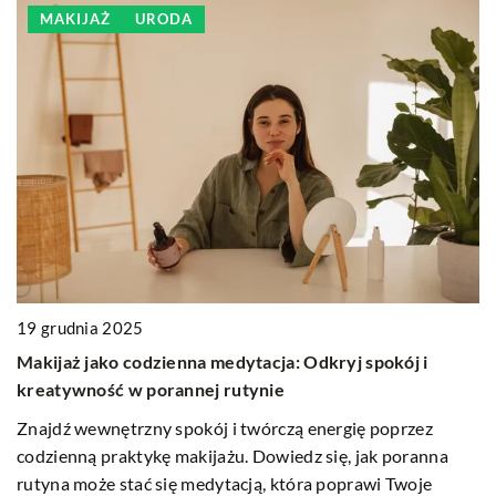
MAKIJAŻ
URODA
3 
19 grudnia 2025
a
J
Makijaż jako codzienna medytacja: Odkryj spokój i
k
kreatywność w porannej rutynie
Do
Znajdź wewnętrzny spokój i twórczą energię poprzez
po
codzienną praktykę makijażu. Dowiedz się, jak poranna
c
rutyna może stać się medytacją, która poprawi Twoje