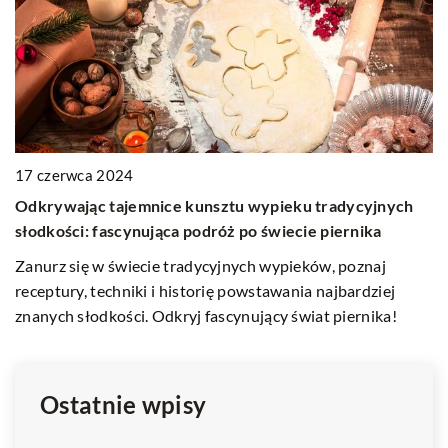
17 czerwca 2024
–
Odkrywając tajemnice kunsztu wypieku tradycyjnych
23
słodkości: fascynująca podróż po świecie piernika
Ja
Zanurz się w świecie tradycyjnych wypieków, poznaj
i
receptury, techniki i historię powstawania najbardziej
O
znanych słodkości. Odkryj fascynujący świat piernika!
in
de
Ostatnie wpisy