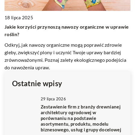
15
18 lipca 2025
J
Jakie korzyści przynoszą nawozy organiczne w uprawie
d
roślin?
Od
Odkryj, jak nawozy organiczne mogą poprawić zdrowie
ga
ę,
gleby, zwiększyć plony i uczynić Twoje uprawy bardziej
do
zrównoważonymi. Poznaj zalety ekologicznego podejścia
do nawożenia upraw.
Ostatnie wpisy
29 lipca 2026
Zestawienie firm z branży drewnianej
architektury ogrodowej w
porównaniu na podstawie
asortymentu, produktu, modelu
biznesowego, usług i grupy docelowej