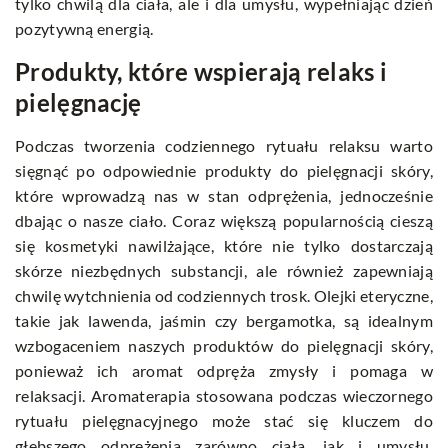
tylko chwilą dla ciała, ale i dla umysłu, wypełniając dzień
pozytywną energią.
Produkty, które wspierają relaks i
pielęgnację
Podczas tworzenia codziennego rytuału relaksu warto
sięgnąć po odpowiednie produkty do pielęgnacji skóry,
które wprowadzą nas w stan odprężenia, jednocześnie
dbając o nasze ciało. Coraz większą popularnością cieszą
się kosmetyki nawilżające, które nie tylko dostarczają
skórze niezbędnych substancji, ale również zapewniają
chwilę wytchnienia od codziennych trosk. Olejki eteryczne,
takie jak lawenda, jaśmin czy bergamotka, są idealnym
wzbogaceniem naszych produktów do pielęgnacji skóry,
ponieważ ich aromat odpręża zmysły i pomaga w
relaksacji. Aromaterapia stosowana podczas wieczornego
rytuału pielęgnacyjnego może stać się kluczem do
głębszego odprężenia zarówno ciała, jak i umysłu.