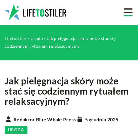
Lifetostiler
/
Uroda
/
Jak pielęgnacja skóry może stać się
codziennym rytuałem relaksacyjnym?
Jak pielęgnacja skóry może
stać się codziennym rytuałem
relaksacyjnym?
Redaktor Blue Whale Press
5 grudnia 2025
URODA