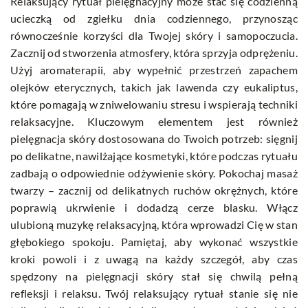
Relaksujący rytuał pielęgnacyjny może stać się codzienną
ucieczką od zgiełku dnia codziennego, przynosząc
równocześnie korzyści dla Twojej skóry i samopoczucia.
Zacznij od stworzenia atmosfery, która sprzyja odprężeniu.
Użyj aromaterapii, aby wypełnić przestrzeń zapachem
olejków eterycznych, takich jak lawenda czy eukaliptus,
które pomagają w zniwelowaniu stresu i wspierają techniki
relaksacyjne. Kluczowym elementem jest również
pielęgnacja skóry dostosowana do Twoich potrzeb: sięgnij
po delikatne, nawilżające kosmetyki, które podczas rytuału
zadbają o odpowiednie odżywienie skóry. Pokochaj masaż
twarzy – zacznij od delikatnych ruchów okrężnych, które
poprawią ukrwienie i dodadzą cerze blasku. Włącz
ulubioną muzykę relaksacyjną, która wprowadzi Cię w stan
głębokiego spokoju. Pamiętaj, aby wykonać wszystkie
kroki powoli i z uwagą na każdy szczegół, aby czas
spędzony na pielęgnacji skóry stał się chwilą pełną
refleksji i relaksu. Twój relaksujący rytuał stanie się nie