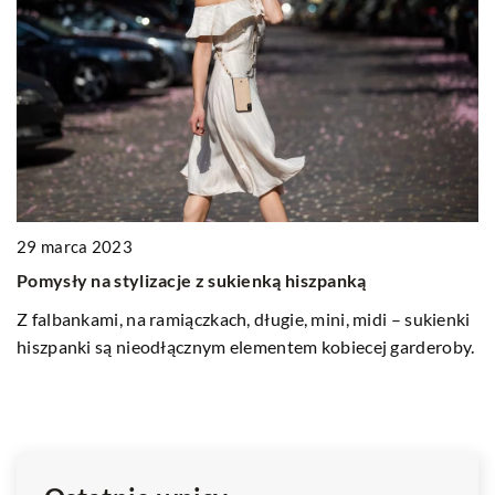
29 marca 2023
2
Pomysły na stylizacje z sukienką hiszpanką
U
w 
Z falbankami, na ramiączkach, długie, mini, midi – sukienki
hiszpanki są nieodłącznym elementem kobiecej garderoby.
P
d
za