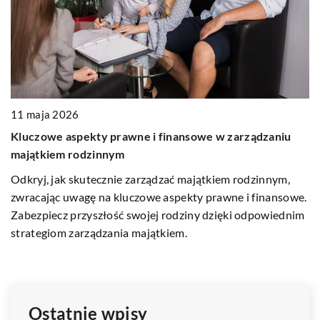
11 maja 2026
1
Kluczowe aspekty prawne i finansowe w zarządzaniu
J
majątkiem rodzinnym
p
Odkryj, jak skutecznie zarządzać majątkiem rodzinnym,
P
zwracając uwagę na kluczowe aspekty prawne i finansowe.
K
Zabezpiecz przyszłość swojej rodziny dzięki odpowiednim
k
strategiom zarządzania majątkiem.
Ostatnie wpisy