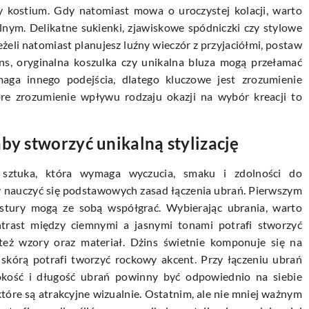
zy kostium. Gdy natomiast mowa o uroczystej kolacji, warto
nym. Delikatne sukienki, zjawiskowe spódniczki czy stylowe
eżeli natomiast planujesz luźny wieczór z przyjaciółmi, postaw
s, oryginalna koszulka czy unikalna bluza mogą przełamać
aga innego podejścia, dlatego kluczowe jest zrozumienie
re zrozumienie wpływu rodzaju okazji na wybór kreacji to
by stworzyć unikalną stylizację
a sztuka, która wymaga wyczucia, smaku i zdolności do
y nauczyć się podstawowych zasad łączenia ubrań. Pierwszym
ekstury mogą ze sobą współgrać. Wybierając ubrania, warto
trast między ciemnymi a jasnymi tonami potrafi stworzyć
też wzory oraz materiał. Dżins świetnie komponuje się na
 skórą potrafi tworzyć rockowy akcent. Przy łączeniu ubrań
okość i długość ubrań powinny być odpowiednio na siebie
tóre są atrakcyjne wizualnie. Ostatnim, ale nie mniej ważnym