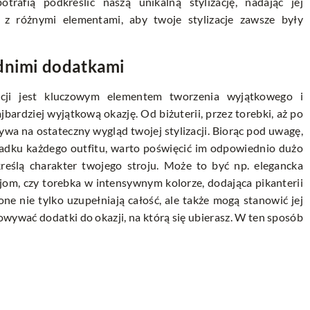
rafią podkreślić naszą unikalną stylizację, nadając jej
 z różnymi elementami, aby twoje stylizacje zawsze były
ednimi dodatkami
acji jest kluczowym elementem tworzenia wyjątkowego i
bardziej wyjątkową okazję. Od biżuterii, przez torebki, aż po
wa na ostateczny wygląd twojej stylizacji. Biorąc pod uwagę,
zypadku każdego outfitu, warto poświęcić im odpowiednio dużo
kreślą charakter twojego stroju. Może to być np. elegancka
jom, czy torebka w intensywnym kolorze, dodająca pikanterii
e nie tylko uzupełniają całość, ale także mogą stanowić jej
wywać dodatki do okazji, na którą się ubierasz. W ten sposób