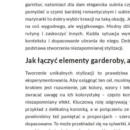
garnitur, natomiast dla dam elegancka suknia c
pomyśleć o czymś bardziej romantycznym i subtel
marynarki to dobry wybór kreacji na taką okazję. J
na coś wygodnego, ale wyjątkowego. Modny dżin
rutynę i zaskoczyć innych. Każda sytuacja wym
kontekstu i dopasowanie ubrania do niego. Dob
podstawa stworzenia niezapomnianej stylizacji.
Jak łączyć elementy garderoby, a
Tworzenie unikalnych stylizacji to prawdziw
eksperymentowania. Aby osiągnąć ten cel, musim
krokiem jest rozumienie, jak kolory, wzory i t
zwracać uwagę na ich kolorystykę – często kon
niezapomniany efekt. Kluczową rolę odgrywają 
przykład z delikatną koronką, a w połączeniu ze
powinniśmy też pamiętać o proporcjach – szer
dopasowane. To może przekładać się na sylwetki, k