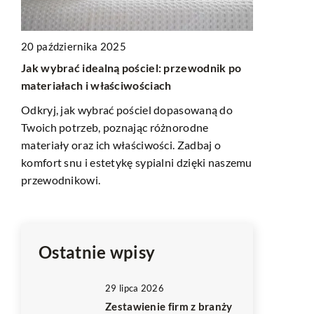
20 października 2025
2 czerwca 2
ak
Jak wybrać idealną pościel: przewodnik po
Jak wybrać
materiałach i właściwościach
busa dla gr
Odkryj, jak wybrać pościel dopasowaną do
Rozważasz 
Twoich potrzeb, poznając różnorodne
ale nie wie
materiały oraz ich właściwości. Zadbaj o
się, jakie k
komfort snu i estetykę sypialni dzięki naszemu
firmy trans
przewodnikowi.
ści
Ostatnie wpisy
29 lipca 2026
Zestawienie firm z branży