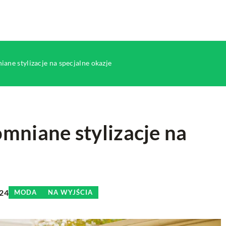
ane stylizacje na specjalne okazje
mniane stylizacje na
INNE
024
MODA
NA WYJŚCIA