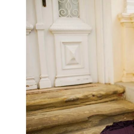
2 czerwca 2024
Jak wybrać odpowiednią
busa dla grupy osób?
Rozważasz wynajem busa 
ale nie wiesz, na co zwró
się, jakie kryteria są klu
firmy transportowej.