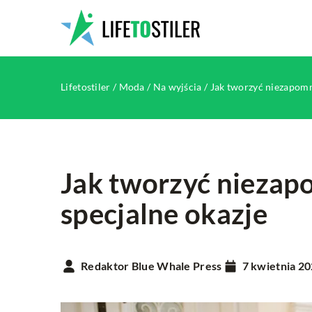
Lifetostiler
/
Moda
/
Na wyjścia
/
Jak tworzyć niezapomni
Jak tworzyć niezapo
specjalne okazje
INNE
Redaktor Blue Whale Press
7 kwietnia 2