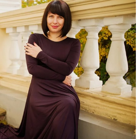
19 lipca 2026
Efektywność energetyczna i ekologia: J
 firmę do wynajmu
nowoczesne kotły gazowe wpływają na
domowe ogrzewanie?
na wyjazd grupowy,
Poznaj wpływ nowoczesnych kotłów
cić uwagę? Dowiedz
gazowych na zwiększenie efektywności
czowe przy wyborze
energetycznej i ekologiczne ogrzewanie
domowe. Dowiedz się, jak innowacyjne
technologie przyczyniają się do oszczędno
oraz ochrony środowiska.