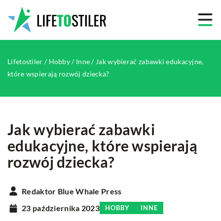
Lifetostiler
/
Hobby
/
Inne
/
Jak wybierać zabawki edukacyjne,
które wspierają rozwój dziecka?
Jak wybierać zabawki
edukacyjne, które wspierają
rozwój dziecka?
Redaktor Blue Whale Press
23 października 2023
HOBBY
INNE