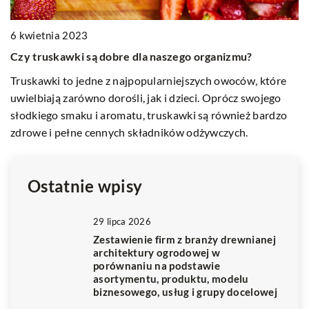
1
6 kwietnia 2023
M
Czy truskawki są dobre dla naszego organizmu?
p
Truskawki to jedne z najpopularniejszych owoców, które
Za
uwielbiają zarówno dorośli, jak i dzieci. Oprócz swojego
y i
sa
słodkiego smaku i aromatu, truskawki są również bardzo
sk
zdrowe i pełne cennych składników odżywczych.
l
Ostatnie wpisy
29 lipca 2026
Zestawienie firm z branży drewnianej
architektury ogrodowej w
porównaniu na podstawie
asortymentu, produktu, modelu
biznesowego, usług i grupy docelowej