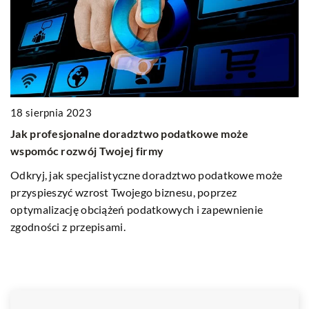
18 sierpnia 2023
Jak profesjonalne doradztwo podatkowe może
wspomóc rozwój Twojej firmy
Odkryj, jak specjalistyczne doradztwo podatkowe może
3
przyspieszyć wzrost Twojego biznesu, poprzez
J
optymalizację obciążeń podatkowych i zapewnienie
zgodności z przepisami.
Za
oś
wn
n