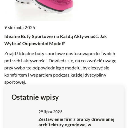
7
S
9 sierpnia 2025
o
ie
Idealne Buty Sportowe na Każdą Aktywność: Jak
Od
Wybrać Odpowiedni Model?
pr
Znajdź idealne buty sportowe dostosowane do Twoich
wy
potrzeb i aktywności. Dowiedz się, na co zwrócić uwagę
przy wyborze odpowiedniego modelu, by cieszyć się
komfortem i wsparciem podczas każdej dyscypliny
sportowej.
Ostatnie wpisy
29 lipca 2026
Zestawienie firm z branży drewnianej
architektury ogrodowej w