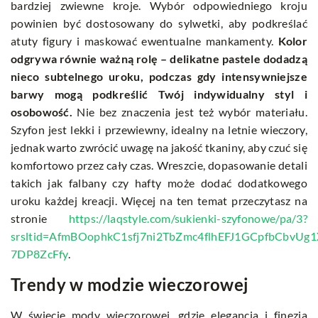
bardziej zwiewne kroje. Wybór odpowiedniego kroju
powinien być dostosowany do sylwetki, aby podkreślać
atuty figury i maskować ewentualne mankamenty.
Kolor
odgrywa równie ważną rolę – delikatne pastele dodadzą
nieco subtelnego uroku, podczas gdy intensywniejsze
barwy mogą podkreślić Twój indywidualny styl i
osobowość.
Nie bez znaczenia jest też wybór materiału.
Szyfon jest lekki i przewiewny, idealny na letnie wieczory,
jednak warto zwrócić uwagę na jakość tkaniny, aby czuć się
komfortowo przez cały czas. Wreszcie, dopasowanie detali
takich jak falbany czy hafty może dodać dodatkowego
uroku każdej kreacji. Więcej na ten temat przeczytasz na
stronie
https://laqstyle.com/sukienki-szyfonowe/pa/3?
srsltid=AfmBOophkC1sfj7ni2TbZmc4flhEFJ1GCpfbCbvUg1
7DP8ZcFfy
.
Trendy w modzie wieczorowej
W świecie mody wieczorowej, gdzie elegancja i finezja