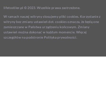
lifetostiler.pl © 2023. Wszelkie prawa zastrzeżone.
W ramach naszej witryny stosujemy pliki cookies. Korzystanie z
witryny bez zmiany ustawień dot. cookies oznacza, że będą one
zamieszczane w Państwa urządzeniu końcowym. Zmiany
ustawień można dokonać w każdym momencie. Więcej
szczegółów na podstronie
Polityka prywatności
.