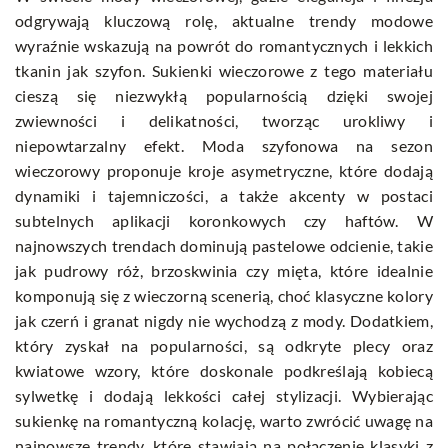
odgrywają kluczową rolę, aktualne trendy modowe
wyraźnie wskazują na powrót do romantycznych i lekkich
tkanin jak szyfon. Sukienki wieczorowe z tego materiału
cieszą się niezwykłą popularnością dzięki swojej
zwiewności i delikatności, tworząc urokliwy i
niepowtarzalny efekt. Moda szyfonowa na sezon
wieczorowy proponuje kroje asymetryczne, które dodają
dynamiki i tajemniczości, a także akcenty w postaci
subtelnych aplikacji koronkowych czy haftów. W
najnowszych trendach dominują pastelowe odcienie, takie
jak pudrowy róż, brzoskwinia czy mięta, które idealnie
komponują się z wieczorną scenerią, choć klasyczne kolory
jak czerń i granat nigdy nie wychodzą z mody. Dodatkiem,
który zyskał na popularności, są odkryte plecy oraz
kwiatowe wzory, które doskonale podkreślają kobiecą
sylwetkę i dodają lekkości całej stylizacji. Wybierając
sukienkę na romantyczną kolację, warto zwrócić uwagę na
najnowsze trendy, które stawiają na połączenie klasyki z