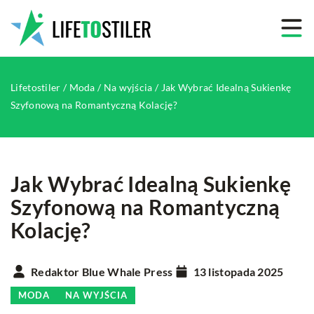
Lifetostiler
/
Moda
/
Na wyjścia
/
Jak Wybrać Idealną Sukienkę
Szyfonową na Romantyczną Kolację?
Jak Wybrać Idealną Sukienkę
Szyfonową na Romantyczną
Kolację?
Redaktor Blue Whale Press
13 listopada 2025
MODA
NA WYJŚCIA