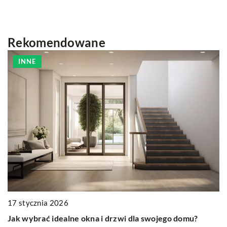
Rekomendowane
INNE
17
J
17 stycznia 2026
p
em
Jak wybrać idealne okna i drzwi dla swojego domu?
Po