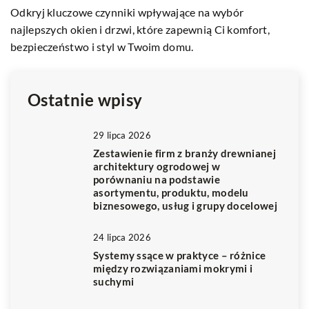
Odkryj kluczowe czynniki wpływające na wybór
Do
y.
najlepszych okien i drzwi, które zapewnią Ci komfort,
pr
a
bezpieczeństwo i styl w Twoim domu.
m
Ostatnie wpisy
29 lipca 2026
Zestawienie firm z branży drewnianej
architektury ogrodowej w
porównaniu na podstawie
asortymentu, produktu, modelu
biznesowego, usług i grupy docelowej
24 lipca 2026
Systemy ssące w praktyce – różnice
między rozwiązaniami mokrymi i
suchymi