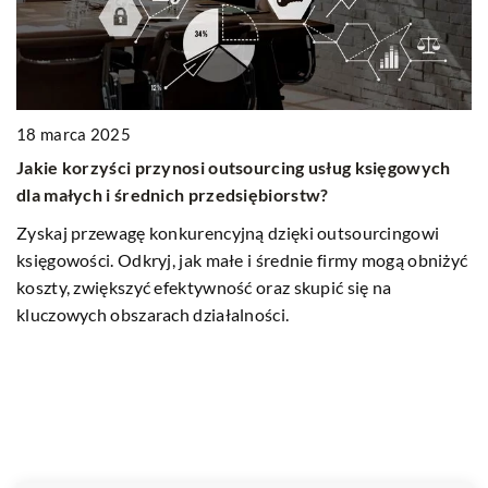
18 marca 2025
Jakie korzyści przynosi outsourcing usług księgowych
dla małych i średnich przedsiębiorstw?
7
Zyskaj przewagę konkurencyjną dzięki outsourcingowi
J
księgowości. Odkryj, jak małe i średnie firmy mogą obniżyć
dl
koszty, zwiększyć efektywność oraz skupić się na
P
kluczowych obszarach działalności.
w
lo
op