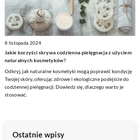
8 listopada 2024
Jakie korzyści skrywa codzienna pielęgnacja z użyciem
naturalnych kosmetyków?
2
Odkryj, jak naturalne kosmetyki mogą poprawić kondycję
I
Twojej skóry, oferując zdrowe i ekologiczne podejście do
g
codziennej pielęgnacji. Dowiedz się, dlaczego warto je
Od
stosować.
au
j
ko
f
Ostatnie wpisy