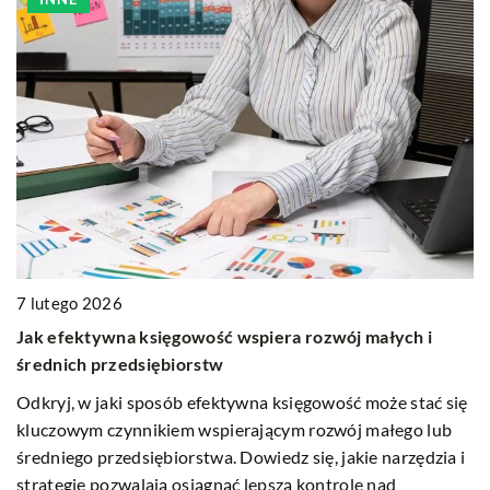
7 lutego 2026
4
Jak efektywna księgowość wspiera rozwój małych i
J
średnich przedsiębiorstw
n
Odkryj, w jaki sposób efektywna księgowość może stać się
Do
kluczowym czynnikiem wspierającym rozwój małego lub
tr
średniego przedsiębiorstwa. Dowiedz się, jakie narzędzia i
f
strategie pozwalają osiągnąć lepszą kontrolę nad
dz