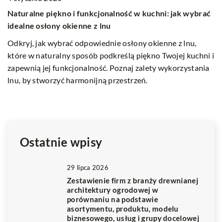
Naturalne piękno i funkcjonalność w kuchni: jak wybrać
idealne osłony okienne z lnu
Odkryj, jak wybrać odpowiednie osłony okienne z lnu,
2
które w naturalny sposób podkreślą piękno Twojej kuchni i
J
zapewnią jej funkcjonalność. Poznaj zalety wykorzystania
az
Do
lnu, by stworzyć harmonijną przestrzeń.
d
og
ró
a
Ostatnie wpisy
29 lipca 2026
Zestawienie firm z branży drewnianej
architektury ogrodowej w
porównaniu na podstawie
asortymentu, produktu, modelu
biznesowego, usług i grupy docelowej