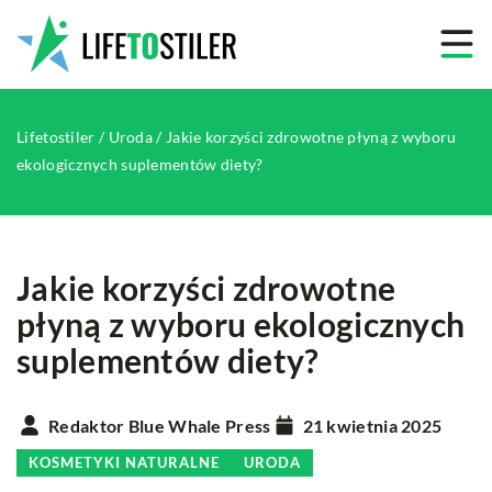
Lifetostiler
/
Uroda
/
Jakie korzyści zdrowotne płyną z wyboru
ekologicznych suplementów diety?
Jakie korzyści zdrowotne
płyną z wyboru ekologicznych
suplementów diety?
Redaktor Blue Whale Press
21 kwietnia 2025
KOSMETYKI NATURALNE
URODA