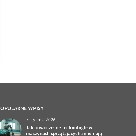
POPULARNE WPISY
7 stycznia 2026
Jak nowoczesne technologie w
maszynach sprzątających zmieniają