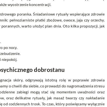
także wyostrzenie koncentracji.
zdrowego poranka. Śniadaniowe rytuały wspierające zdrowie
nik: pełnoziarniste płatki zbożowe, owoce, jaja czy orzechy.
orannych, warto ułożyć plan dnia. Oto kilka propozycji, jak
:
.
ło po nocy.
rzebudzenie.
i niepokój.
 psychicznego dobrostanu
lęgnacja skóry, odgrywają istotną rolę w poprawie zdrowia
my o chwili dla siebie, co prowadzi do nagromadzenia stresu
codzienne zabiegi mogą stać się momentem uważności oraz
w, oraz delikatne rytuały, jak masaż twarzy czy nakładanie
się od codziennych trosk. To czas, który poświęcamy wyłącznie