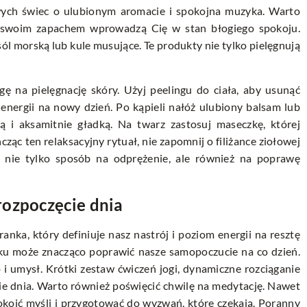
wych świec o ulubionym aromacie i spokojna muzyka. Warto
e swoim zapachem wprowadzą Cię w stan błogiego spokoju.
ól morską lub kule musujące. Te produkty nie tylko pielęgnują
ę na pielęgnację skóry. Użyj peelingu do ciała, aby usunąć
energii na nowy dzień. Po kąpieli nałóż ulubiony balsam lub
ną i aksamitnie gładką. Na twarz zastosuj maseczkę, której
ąc ten relaksacyjny rytuał, nie zapomnij o filiżance ziołowej
nie tylko sposób na odprężenie, ale również na poprawę
rozpoczęcie dnia
nka, który definiuje nasz nastrój i poziom energii na resztę
 może znacząco poprawić nasze samopoczucie na co dzień.
o i umysł. Krótki zestaw ćwiczeń jogi, dynamiczne rozciąganie
ie dnia. Warto również poświęcić chwilę na medytację. Nawet
ić myśli i przygotować do wyzwań, które czekają. Poranny