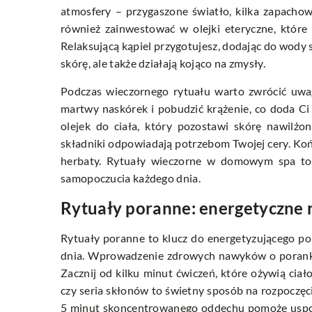
atmosfery – przygaszone światło, kilka zapacho
również zainwestować w olejki eteryczne, któr
Relaksującą kąpiel przygotujesz, dodając do wody s
skórę, ale także działają kojąco na zmysły.
Podczas wieczornego rytuału warto zwrócić uwag
martwy naskórek i pobudzić krążenie, co doda Ci 
olejek do ciała, który pozostawi skórę nawilżo
składniki odpowiadają potrzebom Twojej cery. Kończ
herbaty. Rytuały wieczorne w domowym spa to 
samopoczucia każdego dnia.
Rytuały poranne: energetyczne 
Rytuały poranne to klucz do energetyzującego pora
dnia. Wprowadzenie zdrowych nawyków o poranku
Zacznij od kilku minut ćwiczeń, które ożywią ciał
czy seria skłonów to świetny sposób na rozpoczęc
5 minut skoncentrowanego oddechu pomoże uspoko