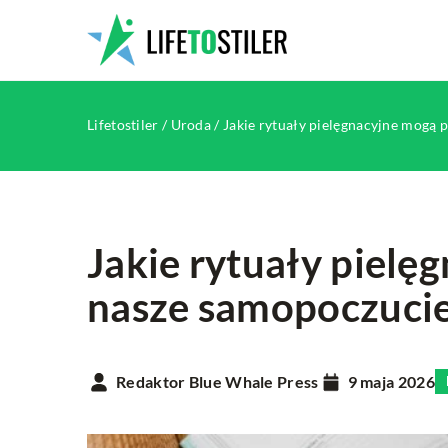
Lifetostiler
/
Uroda
/
Jakie rytuały pielęgnacyjne mogą 
Jakie rytuały piel
nasze samopoczucie
HOBBY
INNE
Redaktor Blue Whale Press
9 maja 2026