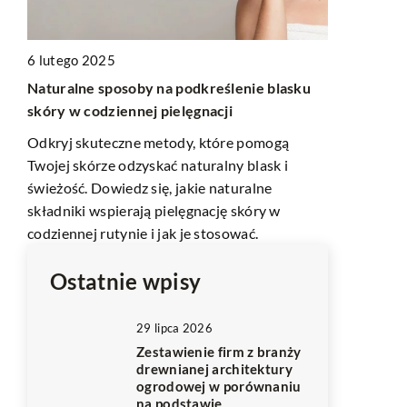
16 marca 2
Twórcze wyr
6 lutego 2025
rozpocząć 
ć
Naturalne sposoby na podkreślenie blasku
intuicyjnym
skóry w codziennej pielęgnacji
Poznaj tajni
Odkryj skuteczne metody, które pomogą
odkrywa oso
ć
Twojej skórze odzyskać naturalny blask i
sztuce. Dowi
świeżość. Dowiedz się, jakie naturalne
warsztat mal
składniki wspierają pielęgnację skóry w
twórczego.
codziennej rutynie i jak je stosować.
Ostatnie wpisy
29 lipca 2026
Zestawienie firm z branży
drewnianej architektury
ogrodowej w porównaniu
na podstawie