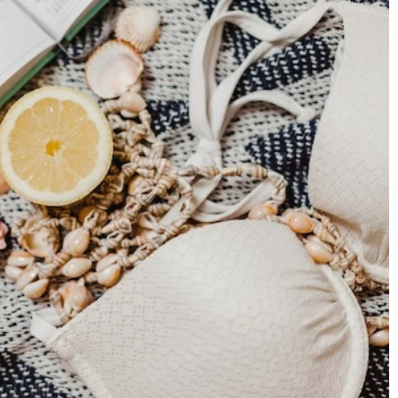
 przez sztukę: jak
13 grudnia 2024
alarstwem
Jakie elementy garderoby mogą odmieni
twój codzienny styl?
intuicyjnego, które
Dowiedz się, jak małe dodatki i kluczowe
i spontaniczność w
elementy odzieży mogą całkowicie zmieni
acząć, rozwijać swój
Twoją garderobę, nadając jej unikalnego
ać radość z procesu
charakteru i świeżości na każdy dzień.