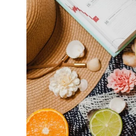
16 marca 2026
Twórcze wyrażanie siebie
rozpocząć przygodę z m
intuicyjnym?
Poznaj tajniki malarstwa 
odkrywa osobiste emocje 
sztuce. Dowiedz się, jak z
warsztat malarski i czerp
twórczego.