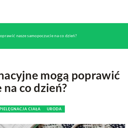
poprawić nasze samopoczucie na co dzień?
ęgnacyjne mogą poprawić
 na co dzień?
MODA
TRENDY MODOWE
PIELĘGNACJA CIAŁA
URODA