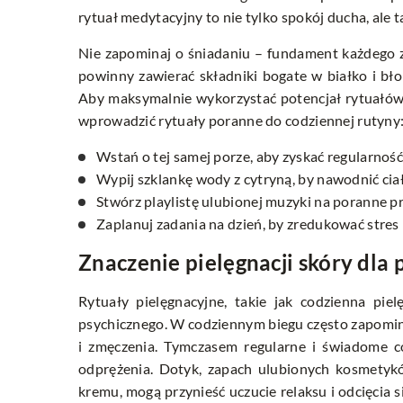
rytuał medytacyjny to nie tylko spokój ducha, ale 
Nie zapominaj o śniadaniu – fundament każdego 
powinny zawierać składniki bogate w białko i błon
Aby maksymalnie wykorzystać potencjał rytuałów p
wprowadzić rytuały poranne do codziennej rutyny
Wstań o tej samej porze, aby zyskać regularność
Wypij szklankę wody z cytryną, by nawodnić cia
Stwórz playlistę ulubionej muzyki na poranne p
Zaplanuj zadania na dzień, by zredukować stres 
Znaczenie pielęgnacji skóry dla
Rytuały pielęgnacyjne, takie jak codzienna pie
psychicznego. W codziennym biegu często zapomina
i zmęczenia. Tymczasem regularne i świadome 
odprężenia. Dotyk, zapach ulubionych kosmetykó
kremu, mogą przynieść uczucie relaksu i odcięcia 