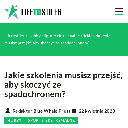
Lifetostiler
/
Hobby
/
Sporty ekstremalne
/
Jakie szkolenia
musisz przejść, aby skoczyć ze spadochronem?
Jakie szkolenia musisz przejść,
aby skoczyć ze
spadochronem?
Redaktor Blue Whale Press
22 kwietnia 2023
HOBBY
SPORTY EKSTREMALNE