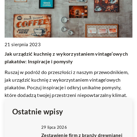
9 
21 sierpnia 2023
J
Jak urządzić kuchnię z wykorzystaniem vintage’owych
ć
w
plakatów: Inspiracje i pomysły
Do
Ruszaj w podróż do przeszłości z naszym przewodnikiem,
et
jak urządzić kuchnię z wykorzystaniem vintage'owych
pr
plakatów. Poczuj inspiracje i odkryj unikalne pomysły,
które dodadzą twojej przestrzeni niepowtarzalny klimat.
Ostatnie wpisy
29 lipca 2026
Zestawienie firm z branży drewnianej