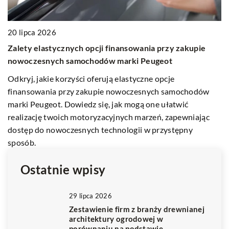
2
20 lipca 2026
J
Zalety elastycznych opcji finansowania przy zakupie
yć
d
nowoczesnych samochodów marki Peugeot
Tw
Odkryj, jakie korzyści oferują elastyczne opcje
Do
finansowania przy zakupie nowoczesnych samochodów
ka
marki Peugeot. Dowiedz się, jak mogą one ułatwić
realizację twoich motoryzacyjnych marzeń, zapewniając
dostęp do nowoczesnych technologii w przystępny
sposób.
Ostatnie wpisy
29 lipca 2026
Zestawienie firm z branży drewnianej
architektury ogrodowej w
porównaniu na podstawie