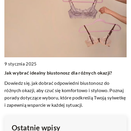
9 stycznia 2025
23
Jak wybrać idealny biustonosz dla różnych okazji?
O
wp
Dowiedz się, jak dobrać odpowiedni biustonosz do
różnych okazji, aby czuć się komfortowo i stylowo. Poznaj
K
ny
porady dotyczące wyboru, które podkreślą Twoją sylwetkę
na
y
i zapewnią wsparcie w każdej sytuacji.
k
m
Ostatnie wpisy