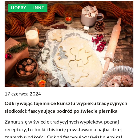
HOBBY
INNE
17 czerwca 2024
1
Odkrywając tajemnice kunsztu wypieku tradycyjnych
C
słodkości: fascynująca podróż po świecie piernika
co
Zanurz się w świecie tradycyjnych wypieków, poznaj
Do
receptury, techniki i historię powstawania najbardziej
sp
znanych słodkości. Odkryj fascynujący świat piernika!
tw