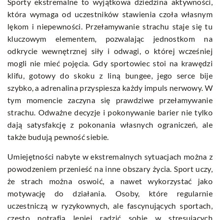
Sporty ekstremalne to wyjątkowa dziedzina aktywności,
która wymaga od uczestników stawienia czoła własnym
lękom i niepewności. Przełamywanie strachu staje się tu
kluczowym elementem, pozwalając jednostkom na
odkrycie wewnętrznej siły i odwagi, o której wcześniej
mogli nie mieć pojęcia. Gdy sportowiec stoi na krawędzi
klifu, gotowy do skoku z liną bungee, jego serce bije
szybko, a adrenalina przyspiesza każdy impuls nerwowy. W
tym momencie zaczyna się prawdziwe przełamywanie
strachu. Odważne decyzje i pokonywanie barier nie tylko
dają satysfakcję z pokonania własnych ograniczeń, ale
także budują pewność siebie.
Umiejętności nabyte w ekstremalnych sytuacjach można z
powodzeniem przenieść na inne obszary życia. Sport uczy,
że strach można oswoić, a nawet wykorzystać jako
motywację do działania. Osoby, które regularnie
uczestniczą w ryzykownych, ale fascynujących sportach,
często potrafią lepiej radzić sobie w stresujących