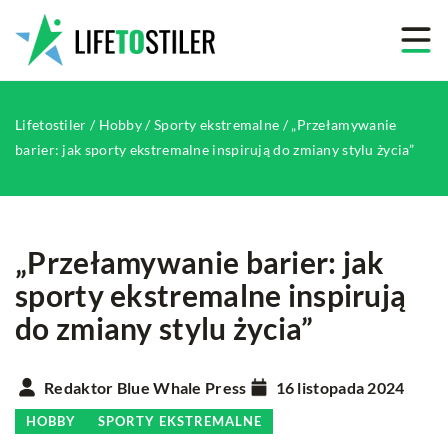
Lifetostiler
/
Hobby
/
Sporty ekstremalne
/
„Przełamywanie
barier: jak sporty ekstremalne inspirują do zmiany stylu życia”
„Przełamywanie barier: jak
sporty ekstremalne inspirują
do zmiany stylu życia”
Redaktor Blue Whale Press
16 listopada 2024
HOBBY
SPORTY EKSTREMALNE