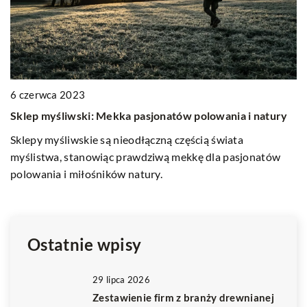
1
6 czerwca 2023
J
Sklep myśliwski: Mekka pasjonatów polowania i natury
S
Sklepy myśliwskie są nieodłączną częścią świata
Od
myślistwa, stanowiąc prawdziwą mekkę dla pasjonatów
T
polowania i miłośników natury.
d
po
Ostatnie wpisy
29 lipca 2026
Zestawienie firm z branży drewnianej