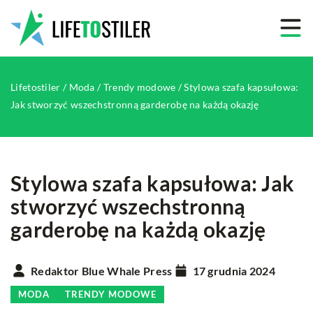
Lifetostiler
/
Moda
/
Trendy modowe
/
Stylowa szafa kapsułowa:
Jak stworzyć wszechstronną garderobę na każdą okazję
Stylowa szafa kapsułowa: Jak
stworzyć wszechstronną
garderobę na każdą okazję
Redaktor Blue Whale Press
17 grudnia 2024
MODA
TRENDY MODOWE