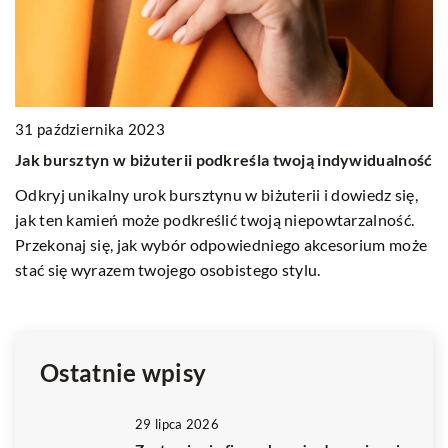
31 października 2023
17
Jak bursztyn w biżuterii podkreśla twoją indywidualność
J
p
Odkryj unikalny urok bursztynu w biżuterii i dowiedz się,
jak ten kamień może podkreślić twoją niepowtarzalność.
Od
Przekonaj się, jak wybór odpowiedniego akcesorium może
wp
stać się wyrazem twojego osobistego stylu.
Za
p
d
Ostatnie wpisy
29 lipca 2026