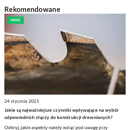
Rekomendowane
INNE
9 
24 stycznia 2025
J
Jakie są najważniejsze czynniki wpływające na wybór
odpowiednich złączy do konstrukcji drewnianych?
Do
ró
Odkryj, jakie aspekty należy wziąć pod uwagę przy