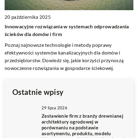
20 października 2025
15
Innowacyjne rozwiązania w systemach odprowadzania
Od
ścieków dla domów i firm
s
zy
Poznaj najnowsze technologie i metody poprawy
Że
efektywności systemów kanalizacyjnych dla domów i
łą
przedsiębiorstw. Dowiedz się, jakie korzyści przynoszą
co
nowoczesne rozwiązania w gospodarce ściekowej.
te
w
Ostatnie wpisy
29 lipca 2026
Zestawienie firm z branży drewnianej
architektury ogrodowej w
porównaniu na podstawie
asortymentu, produktu, modelu