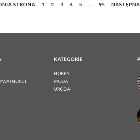
DNIA STRONA
1
2
3
4
5
…
95
NASTĘPNA
A
KATEGORIE
HOBBY
RYWATNOŚCI
MODA
URODA