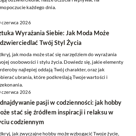
mopoczucie każdego dnia.
17 maja 2024
Jak wybrać idealne gatunki drzew do
 czerwca 2026
swojego zielonego azylu?
e na relaks i
ztuka Wyrażania Siebie: Jak Moda Może
ższej okolicy?
Odkryj tajniki wyboru drzew idealnie
dzwierciedlać Twój Styl Życia
pasujących do twojego ogrodu. Poznaj ró
w pobliżu do
gatunki i dowiedz się, jakie warunki są
kryj, jak moda może stać się narzędziem do wyrażania
iedz się, jak
potrzebne do ich prawidłowego wzrostu.
ojej osobowości i stylu życia. Dowiedz się, jakie elementy
 miejsce na relaks
rderoby najlepiej oddają Twój charakter, oraz jak
reacyjne czekają na
bierać ubrania, które podkreślają Twoje wartości i
zekonania.
 czerwca 2026
dnajdywanie pasji w codzienności: jak hobby
oże stać się źródłem inspiracji i relaksu w
yciu codziennym
kryj, jak zwyczajne hobby może wzbogacić Twoje życie,