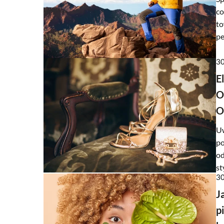
co
to
pe
30
E
O
O
Uw
po
od
st
30
J
p