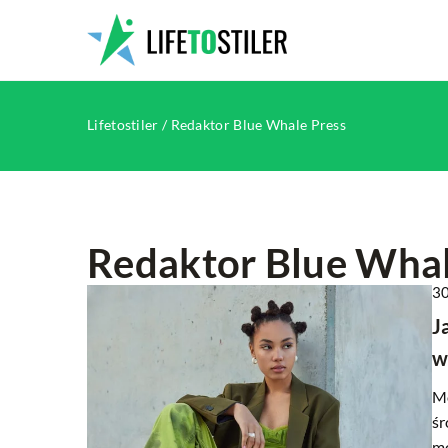
Lifetostiler
/
Redaktor Blue Whale Press
Redaktor Blue Whale
30
HOBBY
SPORTY WO
J
w
Mo
śr
mo