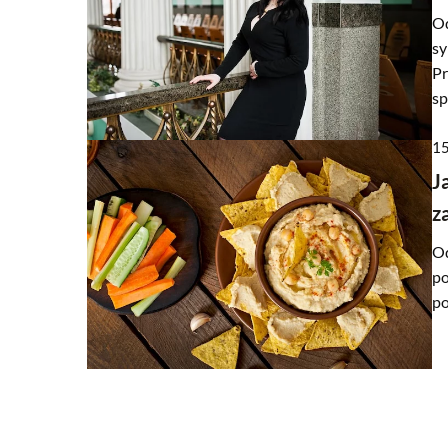
Od
sy
Pr
sp
15
J
z
Od
po
po