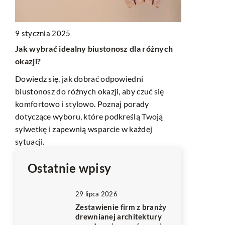
9 stycznia 2025
3 czerwca 2
Jak wybrać idealny biustonosz dla różnych
Jak wybrać 
okazji?
rekreację w
żne
Dowiedz się, jak dobrać odpowiedni
Odkryj najl
biustonosz do różnych okazji, aby czuć się
wypoczynku 
komfortowo i stylowo. Poznaj porady
skutecznie w
dotyczące wyboru, które podkreślą Twoją
oraz jakie a
sylwetkę i zapewnią wsparcie w każdej
Ciebie w oko
sytuacji.
Ostatnie wpisy
29 lipca 2026
Zestawienie firm z branży
drewnianej architektury