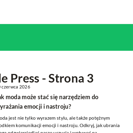
 Press - Strona 3
 czerwca 2026
DNE
HOBBY
INNE
ak moda może stać się narzędziem do
yrażania emocji i nastroju?
da jest nie tylko wyrazem stylu, ale także potężnym
odkiem komunikacji emocji i nastroju. Odkryj, jak ubrania
gą odzwierciedlać nasze uczucia i wpływać na