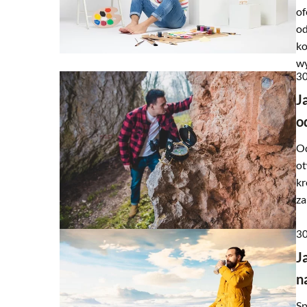
of
od
ko
wy
30
J
o
Od
ot
kr
za
30
J
n
Sp