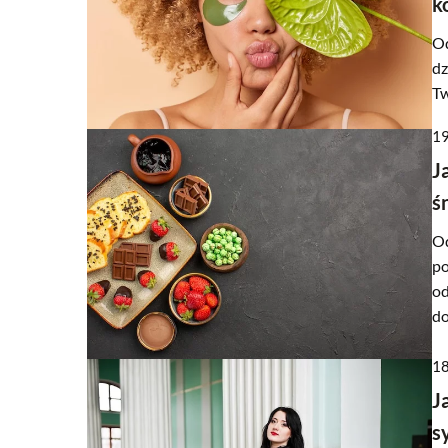
k
Od
dz
Tw
19
J
ś
Od
po
od
do
18
J
s