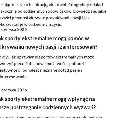
erując nie tylko inspirację, ale również dogłębny relaks i
skocznię od codziennych obowiązków. Dowiedz się, jakie
rzyści przynosi aktywne poszukiwanie pasji i jak
korzystać je w codziennym życiu.
 czerwca 2026
ak sporty ekstremalne mogą pomóc w
dkrywaniu nowych pasji i zainteresowań?
kryj, jak uprawianie sportów ekstremalnych może
worzyć przed Tobą nowe możliwości, pobudzić
eatywność i odnaleźć nieznane dotąd pasje i
interesowania.
 czerwca 2026
ak sporty ekstremalne mogą wpłynąć na
asze postrzeganie codziennych wyzwań?
orty ekstremalne mogą przestawić nasze spojrzenie na