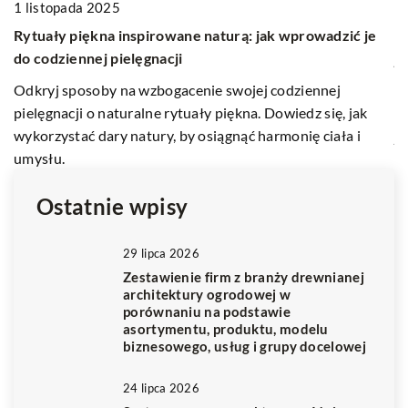
1 listopada 2025
14
Rytuały piękna inspirowane naturą: jak wprowadzić je
Ja
do codziennej pielęgnacji
j
h
Odkryj sposoby na wzbogacenie swojej codziennej
Do
pielęgnacji o naturalne rytuały piękna. Dowiedz się, jak
zn
wykorzystać dary natury, by osiągnąć harmonię ciała i
j
umysłu.
Ostatnie wpisy
29 lipca 2026
Zestawienie firm z branży drewnianej
architektury ogrodowej w
porównaniu na podstawie
asortymentu, produktu, modelu
biznesowego, usług i grupy docelowej
24 lipca 2026