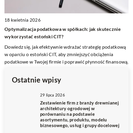
18 kwietnia 2026
1
Optymalizacja podatkowa w spółkach: jak skutecznie
J
wykorzystać estoński CIT?
B
Dowiedz się, jak efektywnie wdrażać strategię podatkową
p
w oparciu o estoński CIT, aby zmniejszyć obciążenia
kr
podatkowe w Twojej firmie i poprawić płynność finansową.
ja
Ostatnie wpisy
29 lipca 2026
Zestawienie firm z branży drewnianej
architektury ogrodowej w
porównaniu na podstawie
asortymentu, produktu, modelu
biznesowego, usług i grupy docelowej