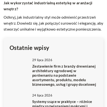
Jak wykorzystać industrialną estetykę w aranżacji
S
wnętrz?
n
Odkryj, jak industrialny styl może odmienić przestrzeń
ć
Od
wnętrz. Dowiedz się, jak połączyć surowość i elegancję, aby
s
stworzyć unikalne i wyjątkowo estetyczne pomieszczenia.
i
as
Ostatnie wpisy
29 lipca 2026
Zestawienie firm z branży drewnianej
architektury ogrodowej w
porównaniu na podstawie
asortymentu, produktu, modelu
biznesowego, usług i grupy docelowej
24 lipca 2026
Systemy ssące w praktyce – różnice
między rozwiązaniami mokrymi i