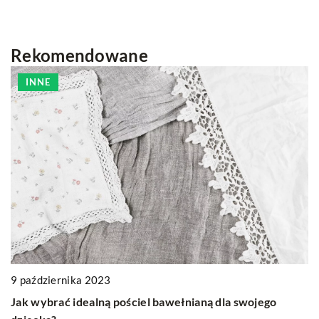
Rekomendowane
INNE
9 października 2023
7
Jak wybrać idealną pościel bawełnianą dla swojego
Ja
i