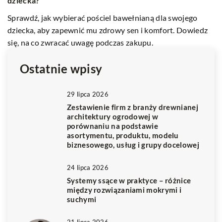
dziecka?
Od
Sprawdź, jak wybierać pościel bawełnianą dla swojego
za
dziecka, aby zapewnić mu zdrowy sen i komfort. Dowiedz
co
się, na co zwracać uwagę podczas zakupu.
ab
Ostatnie wpisy
29 lipca 2026
Zestawienie firm z branży drewnianej
architektury ogrodowej w
porównaniu na podstawie
asortymentu, produktu, modelu
biznesowego, usług i grupy docelowej
24 lipca 2026
Systemy ssące w praktyce – różnice
między rozwiązaniami mokrymi i
suchymi