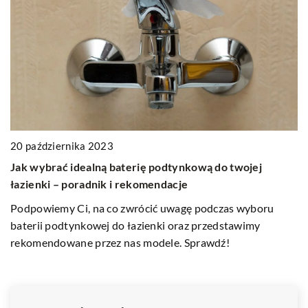
20 października 2023
12
Jak wybrać idealną baterię podtynkową do twojej
nt
J
łazienki – poradnik i rekomendacje
ła
Podpowiemy Ci, na co zwrócić uwagę podczas wyboru
l.
Od
baterii podtynkowej do łazienki oraz przedstawimy
ła
rekomendowane przez nas modele. Sprawdź!
f
po
re