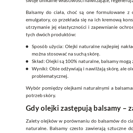
swoje unikalne właściwości nawilżające, regenerując
Balsamy do ciała, choć są one formulowane z ol
emulgatory, co przekłada się na ich kremową kons
utrzymanie jej elastyczności i zapewnianie och
tych dwóch produktów:
Sposób użycia: Olejki naturalne najlepiej nak
można stosować na suchą skórę.
Skład: Olejki są 100% naturalne, balsamy mogą 
Wyniki: Obie odżywiają i nawilżają skórę, ale ol
problematycznej.
Wybór pomiędzy olejkami naturalnymi a balsamami
potrzeb skóry.
Gdy olejki zastępują balsamy – z
Zalety olejków w porównaniu do balsamów do ciała 
naturalne. Balsamy czesto zawierają sztuczne d