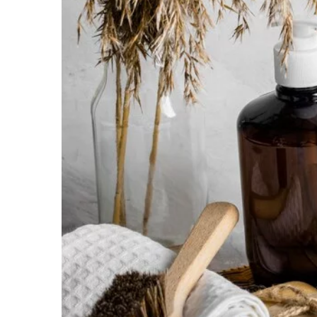
8 stycznia 2024
Jak prawidłowo dbać o s
Porady dotyczące konser
powierzchnią ze szkła
Zanurz się w świecie kons
kuchennego. Dowiedz się,
urządzenia z powierzchni
nienagannej czystości i d
funkcjonalność.