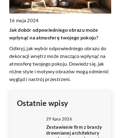
8 stycznia 
16 maja 2024
Jak prawid
Jak dobór odpowiedniego obrazu może
Porady dot
wpłynąć na atmosferę twojego pokoju?
powierzchni
Odkryj, jak wybór odpowiedniego obrazu do
Zanurz się 
dekoracji wnętrz może znacząco wpłynąć na
kuchennego.
atmosferę twojego pokoju. Dowiedz się, jak
urządzenia 
różne style i motywy obrazów mogą odmienić
nienagannej 
wygląd i nastrój przestrzeni.
funkcjonaln
Ostatnie wpisy
29 lipca 2026
Zestawienie firm z branży
drewnianej architektury