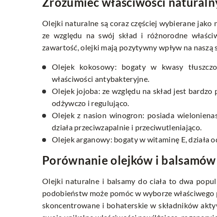
Zrozumieć właściwości naturaln
Olejki naturalne są coraz częściej wybierane jako
ze względu na swój skład i różnorodne właściw
zawartość, olejki mają pozytywny wpływ na naszą 
Olejek kokosowy: bogaty w kwasy tłuszczow
właściwości antybakteryjne.
Olejek jojoba: ze względu na skład jest bardz
odżywczo i regulująco.
Olejek z nasion winogron: posiada wieloniena
działa przeciwzapalnie i przeciwutleniająco.
Olejek arganowy: bogaty w witaminę E, działa o
Porównanie olejków i balsamów 
Olejki naturalne i balsamy do ciała to dwa popul
podobieństw może pomóc w wyborze właściwego pro
skoncentrowane i bohaterskie w składników aktyw