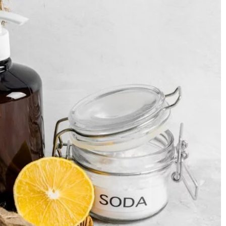
układu nerwowego w tym przystępnie
napisanym artykule.
przęt kuchenny?
wacji urządzeń z
erwacji sprzętu
 jak utrzymać
ą szklaną w
ługo utrzymać ich