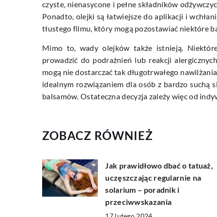
czyste, nienasycone i pełne składników odżywczyc
Ponadto, olejki są łatwiejsze do aplikacji i wchłan
tłustego filmu, który mogą pozostawiać niektóre b
Mimo to, wady olejków także istnieją. Niektó
prowadzić do podrażnień lub reakcji alergicznyc
mogą nie dostarczać tak długotrwałego nawilżania 
idealnym rozwiązaniem dla osób z bardzo suchą s
balsamów. Ostateczna decyzja zależy więc od indyw
ZOBACZ RÓWNIEŻ
Jak prawidłowo dbać o tatuaż,
uczęszczając regularnie na
solarium – poradnik i
przeciwwskazania
17 lutego 2024