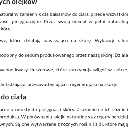
ych olejków
 naturalny zamiennik dla balsamów do ciała, przede wszystkim
ości pielęgnacyjne. Przez swoją niemal w pełni naturalną
skórę.
e, które działają nawilżająco na skórę. Wykazuje silne
o podobny do sebum produkowanego przez naszą skórę. Działa
sycone kwasy tłuszczowe, które zatrzymują wilgoć w skórze,
dmładzająco, przeciwutleniająco i regenerująco na skórę.
do ciała
arne produkty do pielęgnacji skóry. Zrozumienie ich różnic i
duktu. W porównaniu, olejki naturalne są z reguły bardziej
nych. Są one wytwarzane z różnych roślin i ziół, które mają