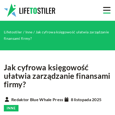
Lifetostiler
/
Inne
/
Jak cyfrowa księgowość ułatwia zarządzanie
finansami firmy?
Jak cyfrowa księgowość
ułatwia zarządzanie finansami
firmy?
Redaktor Blue Whale Press
8 listopada 2025
INNE