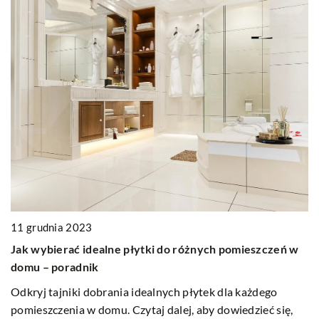
1
J
p
11 grudnia 2023
w
Jak wybierać idealne płytki do różnych pomieszczeń w
a
Z
domu – poradnik
p
Odkryj tajniki dobrania idealnych płytek dla każdego
p
pomieszczenia w domu. Czytaj dalej, aby dowiedzieć się,
e