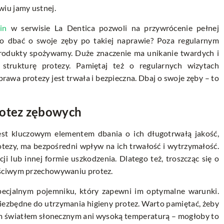
iu jamy ustnej.
in
w serwisie La Dentica pozwoli na przywrócenie pełnej
wo dbać o swoje zęby po takiej naprawie? Poza regularnym
 produkty spożywamy. Duże znaczenie ma unikanie twardych i
trukturę protezy. Pamiętaj też o regularnych wizytach
rawa protezy jest trwała i bezpieczna. Dbaj o swoje zęby – to
otez zębowych
st kluczowym elementem dbania o ich długotrwałą jakość,
otezy, ma bezpośredni wpływ na ich trwałość i wytrzymałość.
 lub innej formie uszkodzenia. Dlatego też, troszcząc się o
aściwym przechowywaniu protez.
cjalnym pojemniku, który zapewni im optymalne warunki.
 niezbędne do utrzymania higieny protez. Warto pamiętać, żeby
im światłem słonecznym ani wysoką temperaturą – mogłoby to