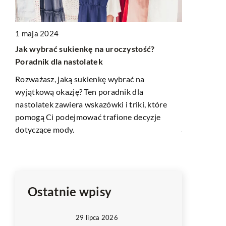
1 maja 2024
Jak wybrać sukienkę na uroczystość?
18 lipca 20
Poradnik dla nastolatek
Porównanie
Rozważasz, jaką sukienkę wybrać na
tradycyjny
wyjątkową okazję? Ten poradnik dla
czajniki el
żu
nastolatek zawiera wskazówki i triki, które
o
Sprawdź jak
pomogą Ci podejmować trafione decyzje
jej smak. Za
dotyczące mody.
kawy dzięk
tradycyjnyc
czajników e
Ostatnie wpisy
29 lipca 2026