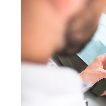
18 lipca 2024
Porównanie metody parz
tradycyjny czajnik kont
czajniki elektryczne
Sprawdź jak metoda parz
jej smak. Zacznij dzień od
kawy dzięki naszemu por
tradycyjnych czajników i
czajników elektrycznych.