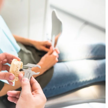
10 sierpnia 2024
Makijaż minimalistyczny: jak podkreślić
enia kawy:
naturalne piękno bez wysiłku
ra nowoczesne
Odkryj sekrety minimalistycznego makija
krok po kroku do podkreślenia naturalneg
enia kawy wpływa na
piękna. Proste techniki i wskazówki, które
 ukochanej filiżanki
każda kobieta powinna znać.
ównaniu
 nowoczesnych