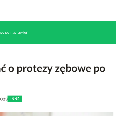
owe po naprawie?
ć o protezy zębowe po
MAKIJAŻ
URODA
2023
INNE