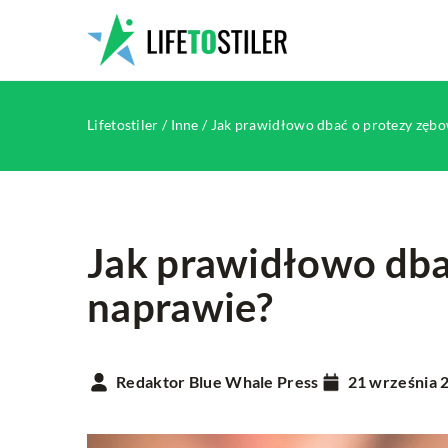
Lifetostiler
/
Inne
/
Jak prawidłowo dbać o protezy zęb
Jak prawidłowo dba
naprawie?
HOBBY
INNE
Redaktor Blue Whale Press
21 września 