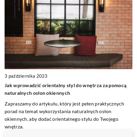
1
3 października 2023
J
Jak wprowadzić orientalny styl do wnętrza za pomocą
w
naturalnych osłon okiennych
Po
Zapraszamy do artykułu, który jest pełen praktycznych
u
porad na temat wykorzystania naturalnych osłon
ws
okiennych, aby dodać orientalnego stylu do Twojego
y
ci
wnętrza.