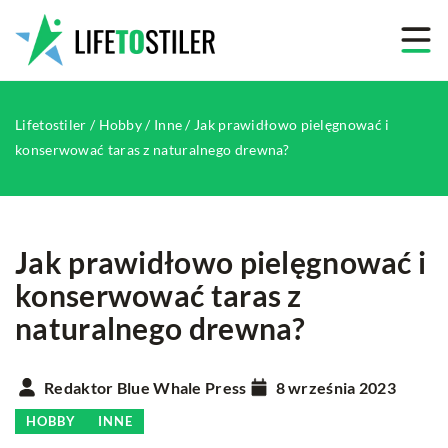
Lifetostiler
/
Hobby
/
Inne
/
Jak prawidłowo pielęgnować i
konserwować taras z naturalnego drewna?
Jak prawidłowo pielęgnować i
konserwować taras z
naturalnego drewna?
Redaktor Blue Whale Press
8 września 2023
HOBBY
INNE