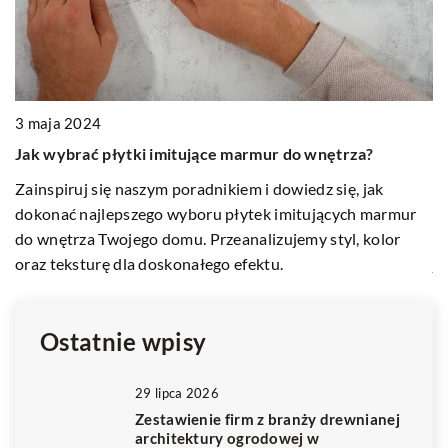
13
3 maja 2024
J
Jak wybrać płytki imitujące marmur do wnętrza?
R
Zainspiruj się naszym poradnikiem i dowiedz się, jak
Sz
dokonać najlepszego wyboru płytek imitujących marmur
ko
ch
do wnętrza Twojego domu. Przeanalizujemy styl, kolor
ja
oraz teksturę dla doskonałego efektu.
z
Ostatnie wpisy
29 lipca 2026
Zestawienie firm z branży drewnianej
architektury ogrodowej w