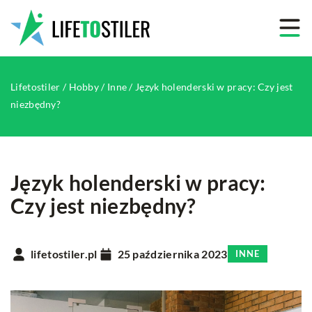
Lifetostiler
/
Hobby
/
Inne
/
Język holenderski w pracy: Czy jest
niezbędny?
Język holenderski w pracy:
Czy jest niezbędny?
lifetostiler.pl
25 października 2023
INNE