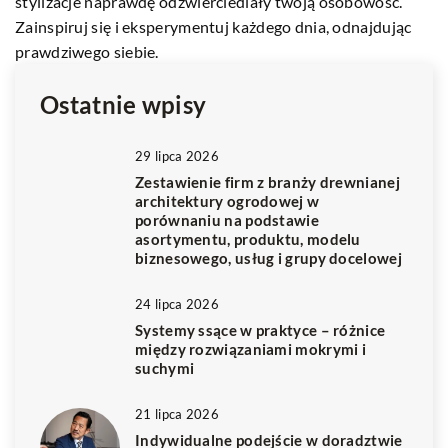
de
stylizacje naprawdę odzwierciedlały twoją osobowość.
Zainspiruj się i eksperymentuj każdego dnia, odnajdując
prawdziwego siebie.
Ostatnie wpisy
29 lipca 2026
Zestawienie firm z branży drewnianej
architektury ogrodowej w
porównaniu na podstawie
asortymentu, produktu, modelu
biznesowego, usług i grupy docelowej
24 lipca 2026
Systemy ssące w praktyce – różnice
między rozwiązaniami mokrymi i
suchymi
21 lipca 2026
Indywidualne podejście w doradztwie