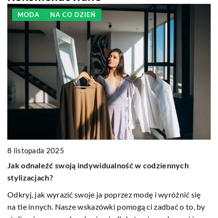
MODA
NA CO DZIEŃ
ie
18
8 listopada 2025
J
Jak odnaleźć swoją indywidualność w codziennych
d
stylizacjach?
 i
Od
Odkryj, jak wyrazić swoje ja poprzez modę i wyróżnić się
wy
na tle innych. Nasze wskazówki pomogą ci zadbać o to, by
ie.