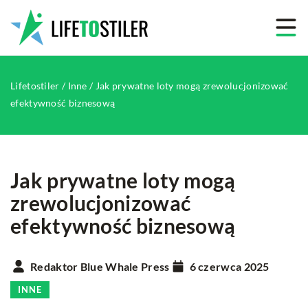
Lifetostiler
/
Inne
/
Jak prywatne loty mogą zrewolucjonizować
efektywność biznesową
Jak prywatne loty mogą
zrewolucjonizować
efektywność biznesową
Redaktor Blue Whale Press
6 czerwca 2025
INNE