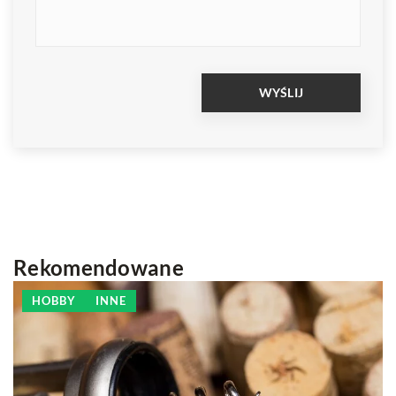
Rekomendowane
8 
HOBBY
INNE
J
f
Z