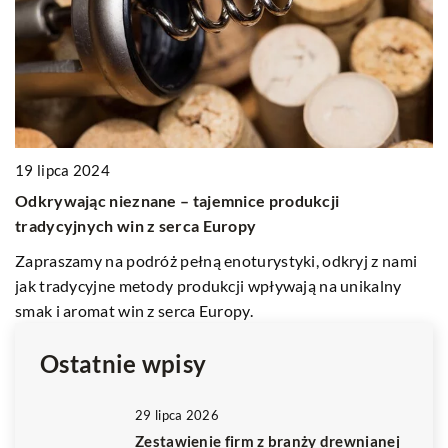
f
pr
19 lipca 2024
 w
Odkrywając nieznane – tajemnice produkcji
tradycyjnych win z serca Europy
Zapraszamy na podróż pełną enoturystyki, odkryj z nami
jak tradycyjne metody produkcji wpływają na unikalny
smak i aromat win z serca Europy.
Ostatnie wpisy
29 lipca 2026
Zestawienie firm z branży drewnianej