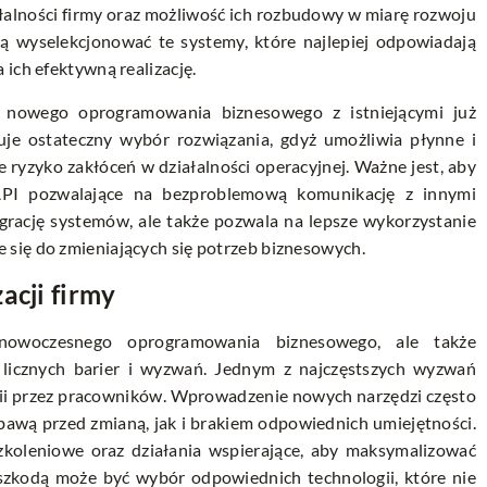
iałalności firmy oraz możliwość ich rozbudowy w miarę rozwoju
lą wyselekcjonować te systemy, które najlepiej odpowiadają
ich efektywną realizację.
a nowego oprogramowania biznesowego z istniejącymi już
uje ostateczny wybór rozwiązania, gdyż umożliwia płynne i
 ryzyko zakłóceń w działalności operacyjnej. Ważne jest, aby
PI pozwalające na bezproblemową komunikację z innymi
tegrację systemów, ale także pozwala na lepsze wykorzystanie
się do zmieniających się potrzeb biznesowych.
acji firmy
 nowoczesnego oprogramowania biznesowego, ale także
licznych barier i wyzwań. Jednym z najczęstszych wyzwań
logii przez pracowników. Wprowadzenie nowych narzędzi często
wą przed zmianą, jak i brakiem odpowiednich umiejętności.
oleniowe oraz działania wspierające, aby maksymalizować
szkodą może być wybór odpowiednich technologii, które nie