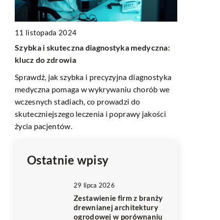
11 listopada 2024
26 sierpnia
Szybka i skuteczna diagnostyka medyczna:
Zadośćuczyn
 na
klucz do zdrowia
z OC sprawc
Sprawdź, jak szybka i precyzyjna diagnostyka
Śmierć blis
medyczna pomaga w wykrywaniu chorób we
komunikacyj
wczesnych stadiach, co prowadzi do
bólem emocj
skuteczniejszego leczenia i poprawy jakości
się z trudn
życia pacjentów.
w.
Ostatnie wpisy
29 lipca 2026
Zestawienie firm z branży
drewnianej architektury
ogrodowej w porównaniu