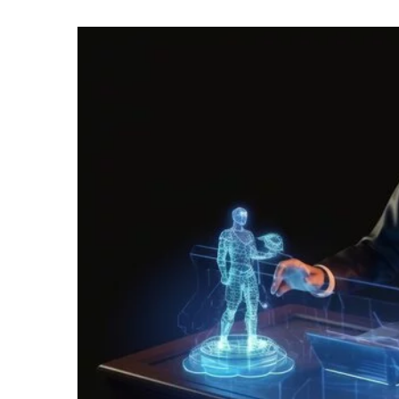
26 sierpnia 2025
Zadośćuczynienie za śmi
z OC sprawcy – co warto
Śmierć bliskiej osoby w 
komunikacyjnego to ogro
bólem emocjonalnym, rodz
się z trudnościami finans