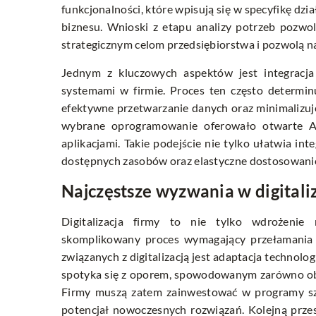
funkcjonalności, które wpisują się w specyfikę dz
biznesu. Wnioski z etapu analizy potrzeb pozwo
strategicznym celom przedsiębiorstwa i pozwolą na 
Jednym z kluczowych aspektów jest integracj
systemami w firmie. Proces ten często determin
efektywne przetwarzanie danych oraz minimalizuje
wybrane oprogramowanie oferowało otwarte A
aplikacjami. Takie podejście nie tylko ułatwia in
dostępnych zasobów oraz elastyczne dostosowanie 
Najczęstsze wyzwania w digitaliz
Digitalizacja firmy to nie tylko wdrożenie
skomplikowany proces wymagający przełamania 
związanych z digitalizacją jest adaptacja techno
spotyka się z oporem, spowodowanym zarówno oba
Firmy muszą zatem zainwestować w programy szk
potencjał nowoczesnych rozwiązań. Kolejną prze