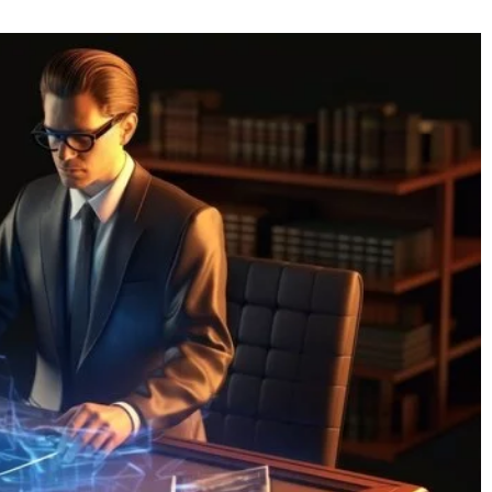
20 grudnia 2024
erć członka rodziny
Jak odzież antyelektrostatyczna wpływa
 wiedzieć?
bezpieczeństwo w miejscu pracy?
wyniku wypadku
Odzież antyelektrostatyczna to kluczowy
mna tragedia. Poza
element ochrony w miejscu pracy,
ina często mierzy
minimalizujący ryzyko związane z
owymi.
wyładowaniami elektrostatycznymi i
poprawiający bezpieczeństwo pracownikó