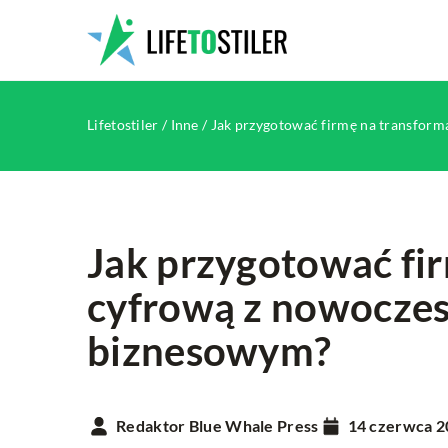
Lifetostiler
/
Inne
/
Jak przygotować firmę na transfo
Jak przygotować fi
cyfrową z nowocz
INNE
biznesowym?
Redaktor Blue Whale Press
14 czerwca 2