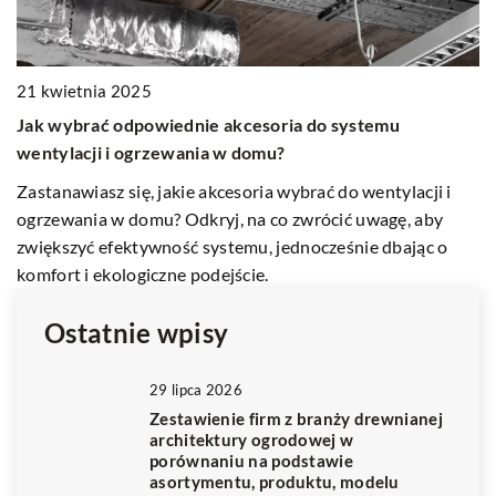
21 kwietnia 2025
9 
Jak wybrać odpowiednie akcesoria do systemu
K
wentylacji i ogrzewania w domu?
b
Zastanawiasz się, jakie akcesoria wybrać do wentylacji i
Z
ogrzewania w domu? Odkryj, na co zwrócić uwagę, aby
e
zwiększyć efektywność systemu, jednocześnie dbając o
Do
komfort i ekologiczne podejście.
wy
Ostatnie wpisy
29 lipca 2026
Zestawienie firm z branży drewnianej
architektury ogrodowej w
porównaniu na podstawie
asortymentu, produktu, modelu