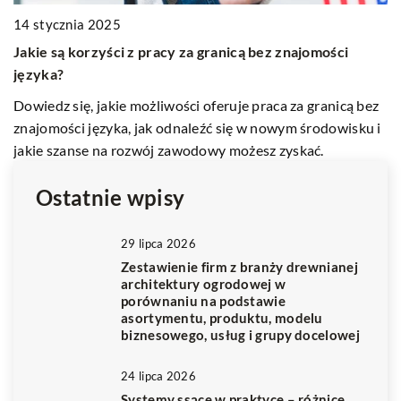
C
14 stycznia 2025
W
Jakie są korzyści z pracy za granicą bez znajomości
e
języka?
do
i
Dowiedz się, jakie możliwości oferuje praca za granicą bez
o
ne
znajomości języka, jak odnaleźć się w nowym środowisku i
w.
jakie szanse na rozwój zawodowy możesz zyskać.
Ostatnie wpisy
29 lipca 2026
Zestawienie firm z branży drewnianej
architektury ogrodowej w
porównaniu na podstawie
asortymentu, produktu, modelu
biznesowego, usług i grupy docelowej
24 lipca 2026
Systemy ssące w praktyce – różnice