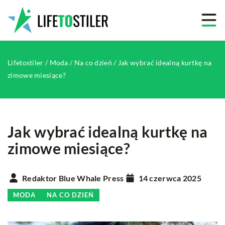
Lifetostiler
/
Moda
/
Na co dzień
/
Jak wybrać idealną kurtkę na
zimowe miesiące?
Jak wybrać idealną kurtkę na
zimowe miesiące?
Redaktor Blue Whale Press
14 czerwca 2025
MODA
NA CO DZIEŃ