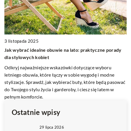
ie
3 listopada 2025
2
Jak wybrać idealne obuwie na lato: praktyczne porady
O
dla stylowych kobiet
na
 i
Odkryj najważniejsze wskazówki dotyczące wyboru
Zi
letniego obuwia, które łączy w sobie wygodę i modne
ni
ie.
stylizacje. Sprawdź, jak wybierać buty, które będą pasować
ta
do Twojego stylu życia i garderoby, i ciesz się latem w
pełnym komforcie.
Ostatnie wpisy
29 lipca 2026