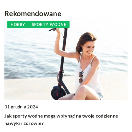
Rekomendowane
HOBBY
SPORTY WODNE
31 grudnia 2024
1
Jak sporty wodne mogą wpłynąć na twoje codzienne
W
nawyki i zdrowie?
S