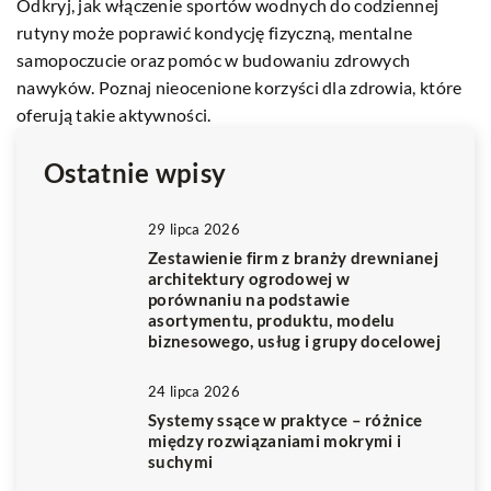
Odkryj, jak włączenie sportów wodnych do codziennej
Wo
rutyny może poprawić kondycję fizyczną, mentalne
pr
samopoczucie oraz pomóc w budowaniu zdrowych
nawyków. Poznaj nieocenione korzyści dla zdrowia, które
oferują takie aktywności.
Ostatnie wpisy
29 lipca 2026
Zestawienie firm z branży drewnianej
architektury ogrodowej w
porównaniu na podstawie
asortymentu, produktu, modelu
biznesowego, usług i grupy docelowej
24 lipca 2026
Systemy ssące w praktyce – różnice
między rozwiązaniami mokrymi i
suchymi