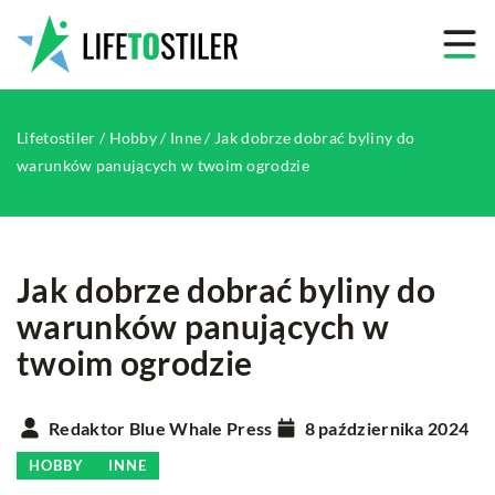
Lifetostiler
/
Hobby
/
Inne
/
Jak dobrze dobrać byliny do
warunków panujących w twoim ogrodzie
Jak dobrze dobrać byliny do
warunków panujących w
twoim ogrodzie
Redaktor Blue Whale Press
8 października 2024
HOBBY
INNE