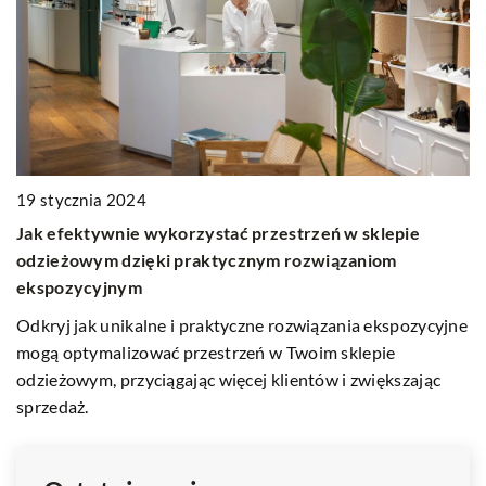
6
19 stycznia 2024
J
Jak efektywnie wykorzystać przestrzeń w sklepie
p
odzieżowym dzięki praktycznym rozwiązaniom
ekspozycyjnym
Za
id
Odkryj jak unikalne i praktyczne rozwiązania ekspozycyjne
o
e
mogą optymalizować przestrzeń w Twoim sklepie
o
odzieżowym, przyciągając więcej klientów i zwiększając
sprzedaż.