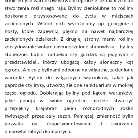
konkretnych warunków w twoim ogrodzie, jest kluczem do
stworzenia roślinnego raju. Byliny cieniolubne to rośliny
doskonale przystosowane do życia w miejscach
zacienionych. Wśród nich wyróżniamy np. georginie i
hosty, które zapewnią piękno na nawet najbardziej
zacienionych działkach. Z drugiej strony, mamy rośliny
zdecydowanie wolące nasłonecznione stanowiska – byliny
słoneczne. Łubin, rudbekia czy goździk są jedynymi z
przedstawicieli, którzy ubogacą każdy słoneczny kąt
ogrodu. Ale co z bylinami odporne na wilgotne, zacienione
warunki? Byliny do wilgotnych warunków, takie jak
paprocie czy irysy, utworzą zielone sanktuarium w mokrej
części ogrodu. Dobierając byliny pod kątem warunków,
jakie panują w twoim ogrodzie, możesz stworzyć
przepiękny krajobraz pełen różnorodnych roślin
kwitnących przez cały sezon. Pamiętaj, zmienność bylin
pozwala na eksperymentowanie i tworzenie
niepowtarzalnych kompozycji.