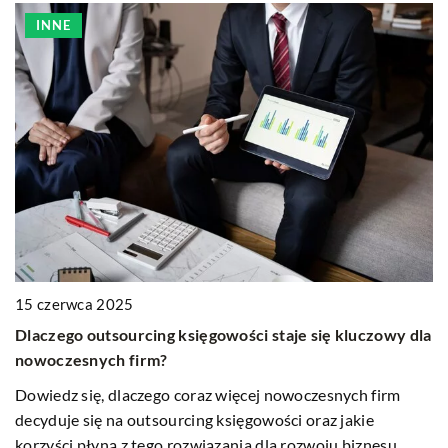
INNE
7 
15 czerwca 2025
J
Dlaczego outsourcing księgowości staje się kluczowy dla
nowoczesnych firm?
Od
sy
Dowiedz się, dlaczego coraz więcej nowoczesnych firm
ni
decyduje się na outsourcing księgowości oraz jakie
korzyści płyną z tego rozwiązania dla rozwoju biznesu.