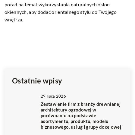
porad na temat wykorzystania naturalnych osłon
zw
okiennych, aby dodać orientalnego stylu do Twojego
K
wnętrza.
na
pr
t
kr
s
wz
k
Ostatnie wpisy
29 lipca 2026
Zestawienie firm z branży drewnianej
architektury ogrodowej w
porównaniu na podstawie
asortymentu, produktu, modelu
biznesowego, usług i grupy docelowej