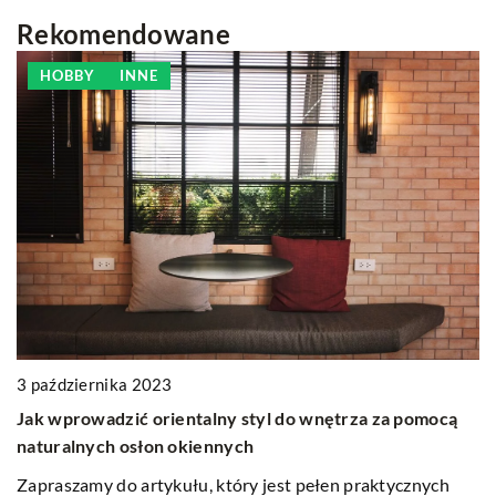
Rekomendowane
HOBBY
INNE
3 października 2023
4 
Jak wprowadzić orientalny styl do wnętrza za pomocą
K
naturalnych osłon okiennych
K
Zapraszamy do artykułu, który jest pełen praktycznych
ak