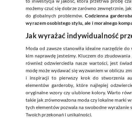
to inwestycja w jakość, która przetrwa próbę cz
możemy czuć się dobrze zarówno zewnętrznie, jak i
do globalnych problemów.
Codzienna garderoba,
wyrazem osobistego stylu, ale i moralnego kompas
Jak wyrażać indywidualność pr
Moda od zawsze stanowiła idealne narzędzie do 
kim naprawdę jesteśmy. Kluczem do zbudowania ga
również odzwierciedla nasze wartości, jest świ
modę może wydawać się wyzwaniem w obliczu zmien
i inspiracji to pierwszy krok do stworzenia au
elementów garderoby, które najlepiej odzwierc
oryginalne wzory czy ulubione kolory. Warto rów
takie jak zrównoważona moda czy lokalne marki w
tych elementów pozwala na swobodne wyrażanie sie
Twoich przekonań i unikalności.