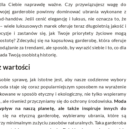
t dla Ciebie naprawdę ważne. Czy przywiązujesz wagę do
wojej garderobie powinny dominować ubrania wykonane z
-handów. Jeśli cenić elegancję i luksus, nie oznacza to, że
 wiele luksusowych marek oferuje teraz długoletnią jakość i
ecyzje i zastanów się, jak Twoje priorytety życiowe mogą
rostotę? Zdecyduj się na kapsułową garderobę, która oferuje
odążanie za trendami, ale sposób, by wyrazić siebie i to, co dla
ada Twoją osobistą historię.
 wartości
sobie sprawę, jak istotne jest, aby nasze codzienne wybory
oda staje się coraz popularniejszym sposobem na wyrażenie
ukowane w sposób etyczny i ekologiczny, nie tylko wspieramy
 ale również przyczyniamy się do ochrony środowiska.
Moda
wpływ na naszą planetę, ale także inspiruje innych do
się na etyczną garderobę, wybieramy ubrania, które są
zy minimalnym zużyciu zasobów naturalnych. Taka garderoba