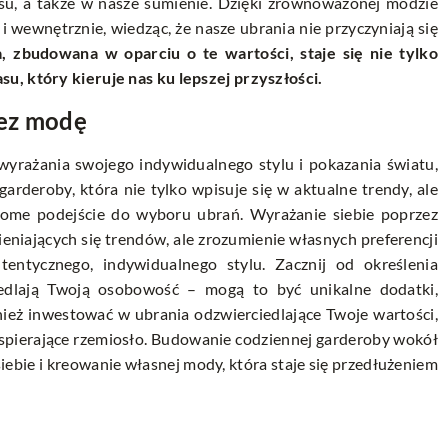
asu, a także w nasze sumienie. Dzięki zrównoważonej modzie
 wewnętrznie, wiedząc, że nasze ubrania nie przyczyniają się
 zbudowana w oparciu o te wartości, staje się nie tylko
u, który kieruje nas ku lepszej przyszłości.
zez modę
wyrażania swojego indywidualnego stylu i pokazania światu,
rderoby, która nie tylko wpisuje się w aktualne trendy, ale
adome podejście do wyboru ubrań. Wyrażanie siebie poprzez
iających się trendów, ale zrozumienie własnych preferencji
tentycznego, indywidualnego stylu. Zacznij od określenia
iedlają Twoją osobowość – mogą to być unikalne dodatki,
nież inwestować w ubrania odzwierciedlające Twoje wartości,
spierające rzemiosło. Budowanie codziennej garderoby wokół
bie i kreowanie własnej mody, która staje się przedłużeniem