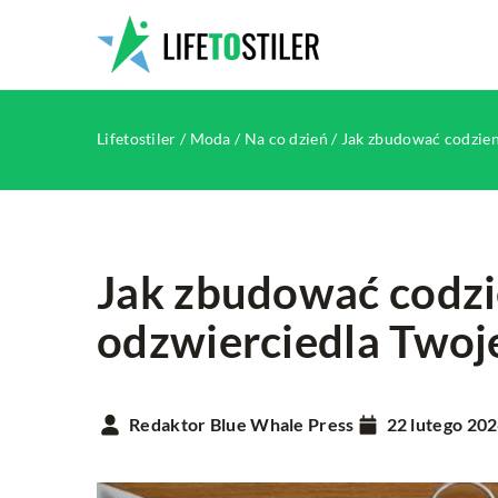
Lifetostiler
/
Moda
/
Na co dzień
/
Jak zbudować codzien
Jak zbudować codzi
odzwierciedla Twoj
HOBBY
INNE
Redaktor Blue Whale Press
22 lutego 20