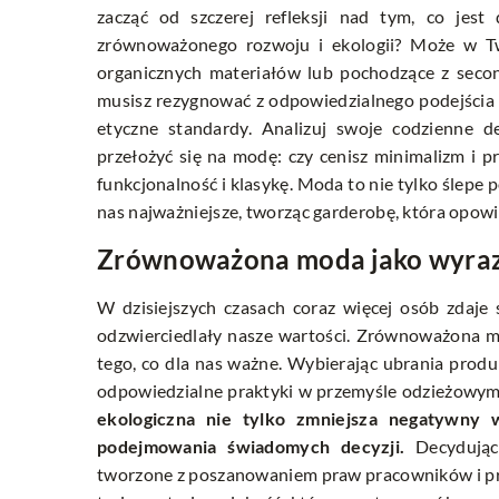
zacząć od szczerej refleksji nad tym, co jes
zrównoważonego rozwoju i ekologii? Może w T
organicznych materiałów lub pochodzące z second
musisz rezygnować z odpowiedzialnego podejścia –
etyczne standardy. Analizuj swoje codzienne d
przełożyć się na modę: czy cenisz minimalizm i p
funkcjonalność i klasykę. Moda to nie tylko ślepe p
nas najważniejsze, tworząc garderobę, która opowi
Zrównoważona moda jako wyraz
W dzisiejszych czasach coraz więcej osób zdaje 
odzwierciedlały nasze wartości. Zrównoważona m
tego, co dla nas ważne. Wybierając ubrania prod
odpowiedzialne praktyki w przemyśle odzieżowym,
ekologiczna nie tylko zmniejsza negatywny 
podejmowania świadomych decyzji.
Decydując 
tworzone z poszanowaniem praw pracowników i pr