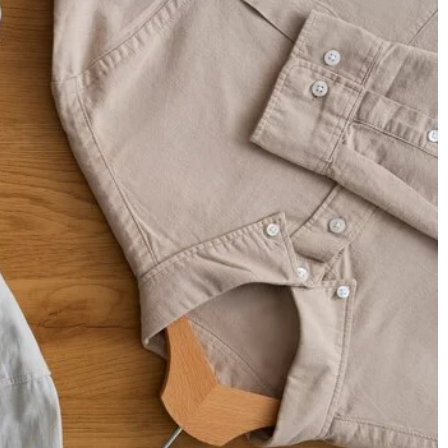
11 czerwca 2026
aszę dla konia z
Jak skutecznie radzić sobie z wrastający
i?
paznokciami: Porady od specjalistów
y należy wziąć pod
Dowiedz się, jak łagodzić ból i zapobiegać
zy dla koni z
problemom związanym z wrastającymi
 aby poprawić ich
paznokciami. Porady ekspertów pomogą C
skutecznym radzeniu sobie z tym częstym
problemem.