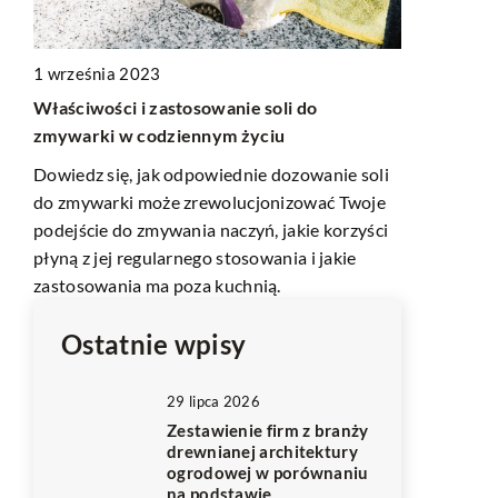
1 września 2023
3 maja 2025
Właściwości i zastosowanie soli do
mi
Jak dobrać 
zmywarki w codziennym życiu
problemami
Dowiedz się, jak odpowiednie dozowanie soli
Dowiedz się,
do zmywarki może zrewolucjonizować Twoje
uwagę podcz
podejście do zmywania naczyń, jakie korzyści
i w
problemami 
płyną z jej regularnego stosowania i jakie
samopoczuci
zastosowania ma poza kuchnią.
Ostatnie wpisy
29 lipca 2026
Zestawienie firm z branży
drewnianej architektury
ogrodowej w porównaniu
na podstawie