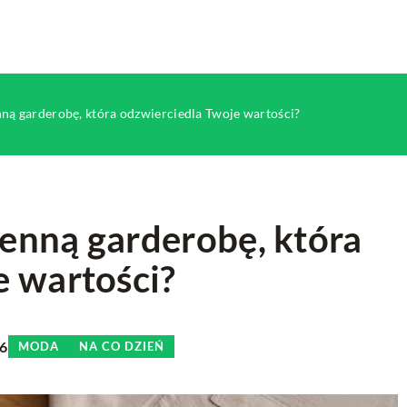
ną garderobę, która odzwierciedla Twoje wartości?
enną garderobę, która
e wartości?
PIELĘGNACJA CIAŁA
URODA
26
MODA
NA CO DZIEŃ