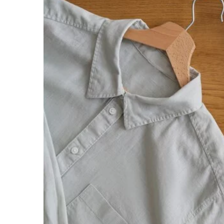
3 maja 2025
Jak dobrać odpowiednią p
problemami zdrowotnym
Dowiedz się, jakie aspekt
uwagę podczas wyboru pas
problemami zdrowotnymi,
samopoczucie i zdrowie.