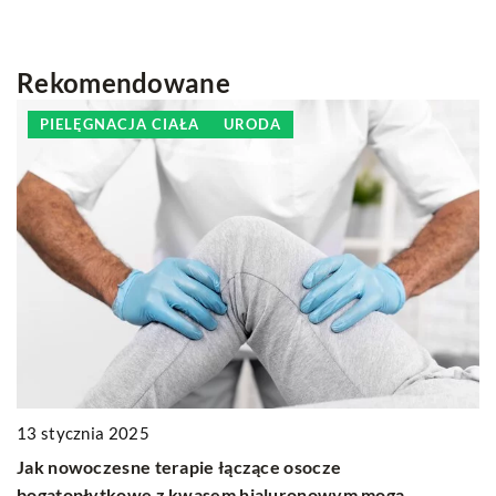
Rekomendowane
PIELĘGNACJA CIAŁA
URODA
2
13 stycznia 2025
J
Jak nowoczesne terapie łączące osocze
d
bogatopłytkowe z kwasem hialuronowym mogą