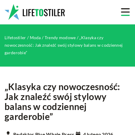
Lifetostiler
/
Moda
/
Trendy modowe
/
„Klasyka czy
nowoczesność: Jak znaleźć swój stylowy balans w codziennej
garderobie”
„Klasyka czy nowoczesność:
Jak znaleźć swój stylowy
balans w codziennej
garderobie”
Redaktor Blue Whale Press
4 lutego 2026