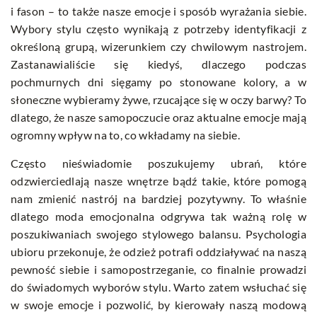
i fason – to także nasze emocje i sposób wyrażania siebie.
Wybory stylu często wynikają z potrzeby identyfikacji z
określoną grupą, wizerunkiem czy chwilowym nastrojem.
Zastanawialiście się kiedyś, dlaczego podczas
pochmurnych dni sięgamy po stonowane kolory, a w
słoneczne wybieramy żywe, rzucające się w oczy barwy? To
dlatego, że nasze samopoczucie oraz aktualne emocje mają
ogromny wpływ na to, co wkładamy na siebie.
Często nieświadomie poszukujemy ubrań, które
odzwierciedlają nasze wnętrze bądź takie, które pomogą
nam zmienić nastrój na bardziej pozytywny. To właśnie
dlatego moda emocjonalna odgrywa tak ważną rolę w
poszukiwaniach swojego stylowego balansu. Psychologia
ubioru przekonuje, że odzież potrafi oddziaływać na naszą
pewność siebie i samopostrzeganie, co finalnie prowadzi
do świadomych wyborów stylu. Warto zatem wsłuchać się
w swoje emocje i pozwolić, by kierowały naszą modową