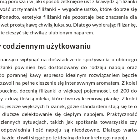
z nią porusza i w jaki sposób zetknięcie ust z krawędzią filiżanki
wość utrzymania filiżanki – wygodne uszko, które dobrze się
onadto, estetyka filiżanki nie pozostaje bez znaczenia dla
wet prostą kawę chwilą luksusu. Dlatego wybierając filiżankę,
e cieszyć się chwilą z ulubionym naparem.
 w codziennym użytkowaniu
znacząco wpłynąć na doświadczenie spożywania ulubionego
iżanki powinien być dostosowany do rodzaju napoju oraz
 do porannej kawy espresso idealnym rozwiązaniem będzie
pozwoli na pełne cieszenie się intensywnym aromatem. Z kolei
puccino, docenią filiżanki o większej pojemności, od 200 do
y z dużą ilością mleka, które tworzy kremową piankę. Z kolei
 jeszcze większych filiżanek, gdzie standardem stają się te o
dłuższe delektowanie się ciepłym napojem. Praktyczność
dziennych sytuacjach, takich jak spotkania towarzyskie czy
 odpowiednia ilość napoju są nieodzowne. Dlatego warto
każdej chwili sięgać po tę idealną do konkretnego napoju.