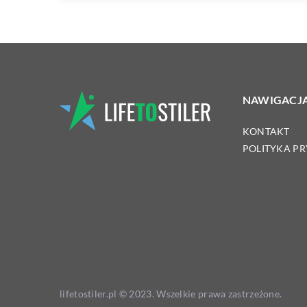
NAWIGACJ
KONTAKT
POLITYKA P
lifetostiler.pl © 2023. Wszelkie prawa zastrzeżone.