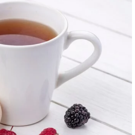
19 kwietnia 2024
Zalety nowoczesnej księgowości online d
 urządzenie do
rozwoju twojej firmy
 restauracji?
Odchodzimy od klasycznej księgowości,
yczne wskazówki na
odkrywamy technologie cyfrowe. Poznaj
j efektywnych
przewagi e-księgowości, które mogą wesp
 dla restauracji,
rozwój Twojej firmy.
m w optymalizacji