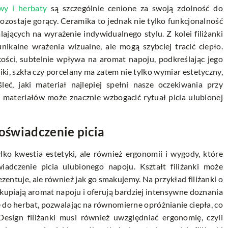
wy i herbaty
są szczególnie cenione za swoją zdolność do
pozostaje gorący. Ceramika to jednak nie tylko funkcjonalność
jących na wyrażenie indywidualnego stylu. Z kolei filiżanki
unikalne wrażenia wizualne, ale mogą szybciej tracić ciepło.
kości, subtelnie wpływa na aromat napoju, podkreślając jego
i, szkła czy porcelany ma zatem nie tylko wymiar estetyczny,
leć, jaki materiał najlepiej spełni nasze oczekiwania przy
materiałów może znacznie wzbogacić rytuał picia ulubionej
doświadczenie picia
lko kwestia estetyki, ale również ergonomii i wygody, które
dczenie picia ulubionego napoju. Kształt filiżanki może
zentuje, ale również jak go smakujemy. Na przykład filiżanki o
kupiają aromat napoju i oferują bardziej intensywne doznania
ne do herbat, pozwalając na równomierne opróżnianie ciepła, co
sign filiżanki musi również uwzględniać ergonomię, czyli