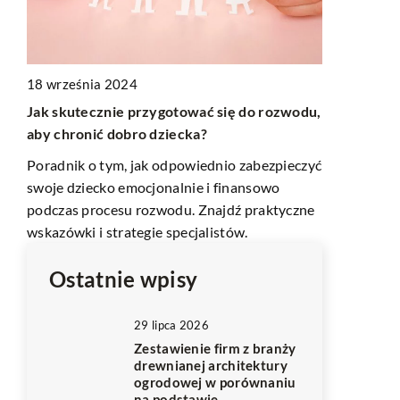
7 czerwca 2
18 września 2024
la
Jak zakupi
produkcji lo
Jak skutecznie przygotować się do rozwodu,
aby chronić dobro dziecka?
Poradnik of
temat wybor
Poradnik o tym, jak odpowiednio zabezpieczyć
rzeć
urządzeń do 
swoje dziecko emocjonalnie i finansowo
który pomag
podczas procesu rozwodu. Znajdź praktyczne
procesu.
wskazówki i strategie specjalistów.
Ostatnie wpisy
29 lipca 2026
Zestawienie firm z branży
drewnianej architektury
ogrodowej w porównaniu
na podstawie