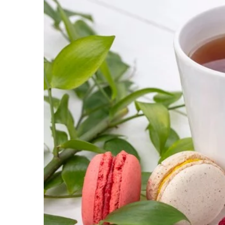
7 czerwca 2024
Jak zakupić odpowiednie
produkcji lodu dla twojej
Poradnik oferujący prakt
temat wyboru najbardzie
urządzeń do produkcji lodu
który pomaga właścicielo
procesu.