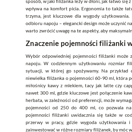
sposób, w jaki filiżanka leży w dłoni, jak łatwo się 
wpływa na komfort picia. Ergonomia to także łat
trzyma, jest kluczowe dla wygody użytkowania. P
odbioru napoju – elegancki design może uczynić na
warto zwrócić uwagę na te aspekty, aby maksymalni
Znaczenie pojemności filiżanki
Wybór odpowiedniej pojemności filiżanki może 
napoju. W codziennym użytkowaniu rozmiar fil
sytuacji, w której go spożywamy. Na przykład
niewielka filiżanka o pojemności 60-90 ml, która 
miłośnicy kawy z mlekiem, tacy jak latte czy cap
nawet 300 ml, gdzie kluczowe jest połączenie kaw
herbata, w zależności od preferencji, może wymagać
pojemności od 250 do 400 ml, co pozwala na 
pojemności filiżanki uwidacznia się także w co
przerwy w pracy, gdzie wygoda użytkowania i
zainwestować w różne rozmiary filiżanek, by móc w 