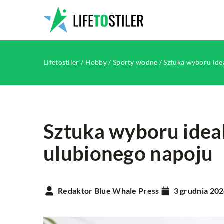
Lifetostiler
/
Hobby
/
Sporty wodne
/
Sztuka wyboru idea
Sztuka wyboru ideal
ulubionego napoju
INNE
Redaktor Blue Whale Press
3 grudnia 20