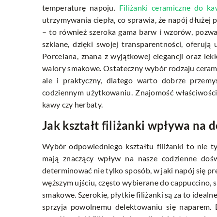
temperaturę napoju.
Filiżanki ceramiczne do ka
utrzymywania ciepła, co sprawia, że napój dłużej 
– to również szeroka gama barw i wzorów, pozwala
szklane, dzięki swojej transparentności, oferują 
Porcelana, znana z wyjątkowej elegancji oraz lek
walory smakowe. Ostateczny wybór rodzaju ceramik
ale i praktyczny, dlatego warto dobrze przemyś
codziennym użytkowaniu. Znajomość właściwości 
kawy czy herbaty.
Jak kształt filiżanki wpływa na 
Wybór odpowiedniego kształtu filiżanki to nie ty
mają znaczący wpływ na nasze codzienne doświa
determinować nie tylko sposób, w jaki napój się pre
węższym ujściu, często wybierane do cappuccino, s
smakowe. Szerokie, płytkie filiżanki są za to ideal
sprzyja powolnemu delektowaniu się naparem. De