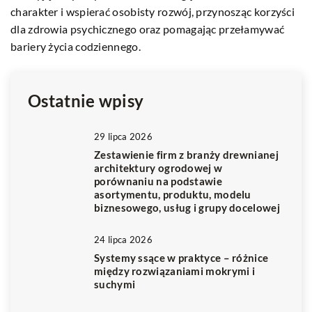
charakter i wspierać osobisty rozwój, przynosząc korzyści
dz
dla zdrowia psychicznego oraz pomagając przełamywać
sc
bariery życia codziennego.
o
p
Ostatnie wpisy
29 lipca 2026
Zestawienie firm z branży drewnianej
architektury ogrodowej w
porównaniu na podstawie
asortymentu, produktu, modelu
biznesowego, usług i grupy docelowej
24 lipca 2026
Systemy ssące w praktyce – różnice
między rozwiązaniami mokrymi i
suchymi