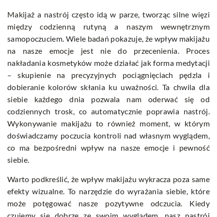
Makijaż a nastrój często idą w parze, tworząc silne więzi
między codzienną rutyną a naszym wewnętrznym
samopoczuciem. Wiele badań pokazuje, że wpływ makijażu
na nasze emocje jest nie do przecenienia. Proces
nakładania kosmetyków może działać jak forma medytacji
– skupienie na precyzyjnych pociągnięciach pędzla i
dobieranie kolorów skłania ku uważności. Ta chwila dla
siebie każdego dnia pozwala nam oderwać się od
codziennych trosk, co automatycznie poprawia nastrój.
Wykonywanie makijażu to również moment, w którym
doświadczamy poczucia kontroli nad własnym wyglądem,
co ma bezpośredni wpływ na nasze emocje i pewność
siebie.
Warto podkreślić, że wpływ makijażu wykracza poza same
efekty wizualne. To narzędzie do wyrażania siebie, które
może potęgować nasze pozytywne odczucia. Kiedy
czujemy się dobrze ze swoim wyglądem, nasz nastrój