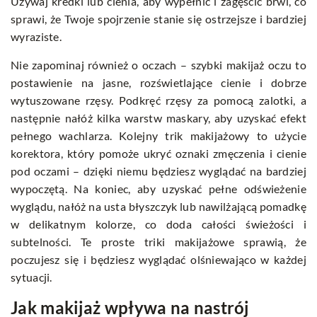
Używaj kredki lub cienia, aby wypełnić i zagęścić brwi, co
sprawi, że Twoje spojrzenie stanie się ostrzejsze i bardziej
wyraziste.
Nie zapominaj również o oczach – szybki makijaż oczu to
postawienie na jasne, rozświetlające cienie i dobrze
wytuszowane rzęsy. Podkręć rzęsy za pomocą zalotki, a
następnie nałóż kilka warstw maskary, aby uzyskać efekt
pełnego wachlarza. Kolejny trik makijażowy to użycie
korektora, który pomoże ukryć oznaki zmęczenia i cienie
pod oczami – dzięki niemu będziesz wyglądać na bardziej
wypoczętą. Na koniec, aby uzyskać pełne odświeżenie
wyglądu, nałóż na usta błyszczyk lub nawilżającą pomadkę
w delikatnym kolorze, co doda całości świeżości i
subtelności. Te proste triki makijażowe sprawią, że
poczujesz się i będziesz wyglądać olśniewająco w każdej
sytuacji.
Jak makijaż wpływa na nastrój