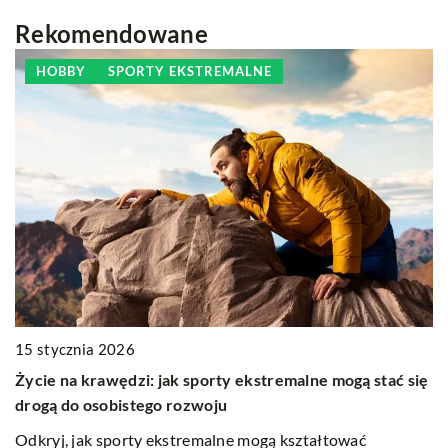
Rekomendowane
HOBBY
SPORTY EKSTREMALNE
15 stycznia 2026
12
Życie na krawędzi: jak sporty ekstremalne mogą stać się
J
drogą do osobistego rozwoju
dz
by
Odkryj, jak sporty ekstremalne mogą kształtować
O