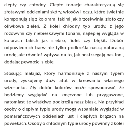
ciepły czy chłodny. Ciepłe tonacje charakteryzują się
złotawymi odcieniami skóry, włosów i oczu, które świetnie
komponują się z kolorami takimi jak brzoskwinia, złoto czy
oliwkowa zieleń. Z kolei chłodny typ urody, z jego
różowymi czy niebieskawymi tonami, najlepiej wygląda w
kolorach takich jak srebro, fiolet czy błękit. Dobór
odpowiednich barw nie tylko podkreśla naszą naturalną
urodę, ale również wpływa na to, jak postrzegają nas inni,
dodając pewności siebie.
Stosując makijaż, który harmonizuje z naszym typem
urody, zyskujemy duży atut w kreowaniu własnego
wizerunku. Zły dobór kolorów może spowodować, że
będziemy wyglądać na zmęczone lub przygaszone,
natomiast te właściwe podkreślą nasz blask. Na przykład
osoby o ciepłym typie urody mogą wspaniale wyglądać w
pomarańczowych odcieniach ust i ciepłych brązach na
powiekach. Osoby o chłodnym typie urody powinny z kolei