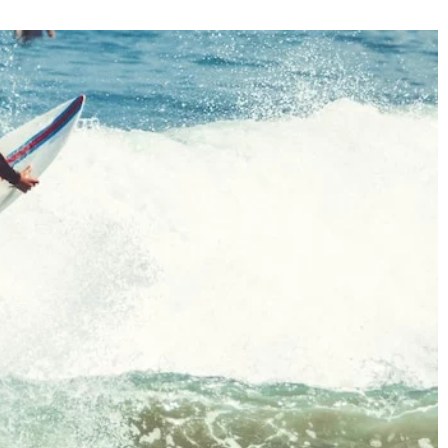
turowych ogrodów:
16 stycznia 2024
ę z
Odważne kolory czy subtelna klasyka – 
będzie modne w nadchodzącym sezonie
mikrokrajobrazu i
 piękne miniaturowe
Rozważasz czym będzie kierować wybór
adość i harmonię do
kolorów w nadchodzącym sezonie? Ten
dstawowe narzędzia
artykuł o modnej palecie kolorów daje peł
dla początkujących.
przegląd pomiędzy odważnymi, nasycony
barwami oraz subtelną klasycznością.