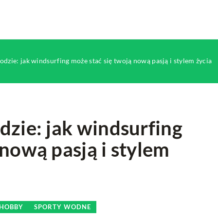
odzie: jak windsurfing może stać się twoją nową pasją i stylem życia
dzie: jak windsurfing
 nową pasją i stylem
MODA
TRENDY MODOWE
HOBBY
SPORTY WODNE