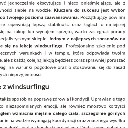
ć jednocześnie ekscytujące i nieco onieśmielające, ale z
ności siebie na wodzie.
Kluczem do sukcesu jest wybór
 do twojego poziomu zaawansowania.
Początkujący powinni
óre zapewniają lepszą stabilność, oraz żaglach o mniejszej
 się na zakup lub wynajem sprzętu, warto zasięgnąć porady
ecjalistycznym sklepie.
Jednym z najlepszych sposobów na
e się na lekcje windsurfingu.
Profesjonalne szkolenie pod
piecznych warunkach i w tempie, które odpowiada twoim
ale z każdą kolejną lekcją będziesz coraz sprawniej poruszać
wagi na warunki pogodowe oraz o stosowaniu się do zasad
ych nieprzyjemności.
 z windsurfingu
e także sposób na poprawę zdrowia i kondycji. Uprawianie tego
ko niezapomnianych emocji, ale również mnóstwo korzyści
glem wzmacnia mięśnie całego ciała, szczególnie górnych
anie na wodzie wymagają koordynacji oraz znacznego wysiłku
trzymałość i ogólna kondycja organizmu. Dodatkowo, pobyt na