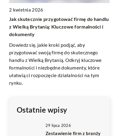
2 kwietnia 2026
Jak skutecznie przygotować firmę do handlu
31 grudnia 
z Wielką Brytanią: Kluczowe formalności i
Sztuka two
dokumenty
jak zacząć 
mikrokrajo
Dowiedz się, jakie kroki podjąć, aby
co
przygotować swoją firmę do skutecznego
?
Odkryj fasc
handlu z Wielką Brytanią. Odkryj kluczowe
dowiedz się
formalności i niezbędne dokumenty, które
ogrody, któ
ułatwią ci rozpoczęcie działalności na tym
Twojego do
ny
rynku.
oraz materi
mi
Ostatnie wpisy
29 lipca 2026
Zestawienie firm z branży