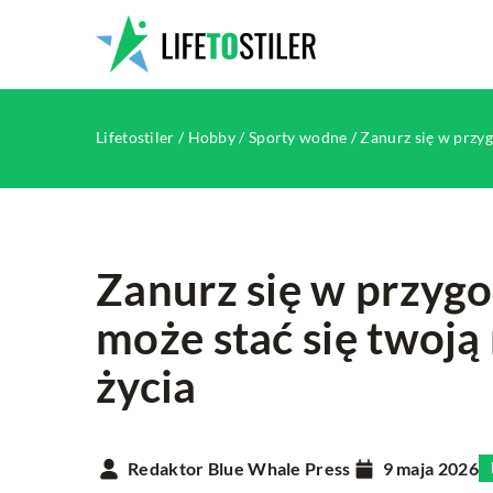
Lifetostiler
/
Hobby
/
Sporty wodne
/
Zanurz się w przyg
Zanurz się w przygo
może stać się twoją
HOBBY
INNE
życia
Redaktor Blue Whale Press
9 maja 2026