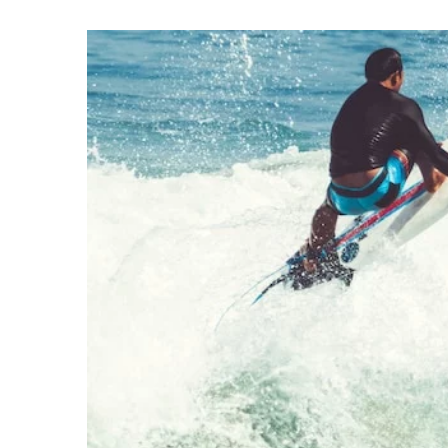
31 grudnia 2024
Sztuka tworzenia minia
jak zacząć swoją przygod
mikrokrajobrazem?
Odkryj fascynujący świat 
dowiedz się, jak tworzyć
ogrody, które przyniosą r
Twojego domu. Poznaj po
oraz materiały niezbędne 