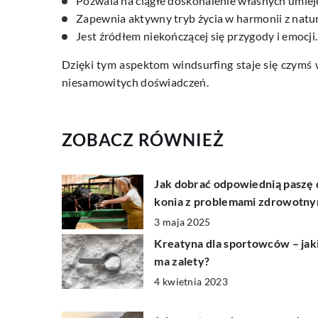
Pozwala na ciągłe doskonalenie własnych umiej
Zapewnia aktywny tryb życia w harmonii z natur
Jest źródłem niekończącej się przygody i emocji.
Dzięki tym aspektom windsurfing staje się czymś w
niesamowitych doświadczeń.
ZOBACZ RÓWNIEŻ
Jak dobrać odpowiednią paszę 
konia z problemami zdrowotny
3 maja 2025
Kreatyna dla sportowców – jak
ma zalety?
4 kwietnia 2023