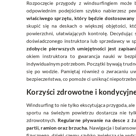
Rozpoczęcie przygody z windsurfingiem może by
odpowiednim podejściem szybko nabierzesz pew
właściwego sprzętu, który będzie dostosowany
skupić się na deskach o większej objętości, kt
powierzchni, ułatwiających kontrolę. Decydując
doświadczonego instruktora lub sprzedawcy w sp
zdobycie pierwszych umiejętności jest zapisani
okiem instruktora to gwarancja nauki w bez
indywidualnym potrzebom. Początki bywają trudne, 
się po wodzie. Pamiętaj również o zwracaniu u
bezpieczeństwa, co pomoże ci uniknąć niepotrzebn
Korzyści zdrowotne i kondycyjne
Windsurfing to nie tylko ekscytująca przygoda, al
sportu na świeżym powietrzu dostarcza nie tyl
zdrowotnych.
Regularne pływanie na desce z ża
partii, ramion oraz brzucha.
Nawigacja i balansow
fizycznego, dzięki czemu szybko zwiększa się wy