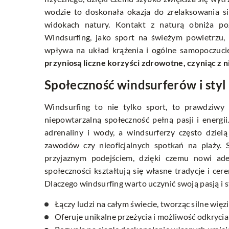
wodzie to doskonała okazja do zrelaksowania si
widokach natury. Kontakt z naturą obniża pozi
Windsurfing, jako sport na świeżym powietrzu, 
wpływa na układ krążenia i ogólne samopoczuci
przyniosą liczne korzyści zdrowotne, czyniąc z ni
Społeczność windsurferów i styl 
Windsurfing to nie tylko sport, to prawdziwy s
niepowtarzalną społeczność pełną pasji i energi
adrenaliny i wody, a windsurferzy często dzie
zawodów czy nieoficjalnych spotkań na plaży. S
przyjaznym podejściem, dzięki czemu nowi ad
społeczności kształtują się własne tradycje i cer
Dlaczego windsurfing warto uczynić swoją pasją i 
Łączy ludzi na całym świecie, tworząc silne więzi
Oferuje unikalne przeżycia i możliwość odkryci