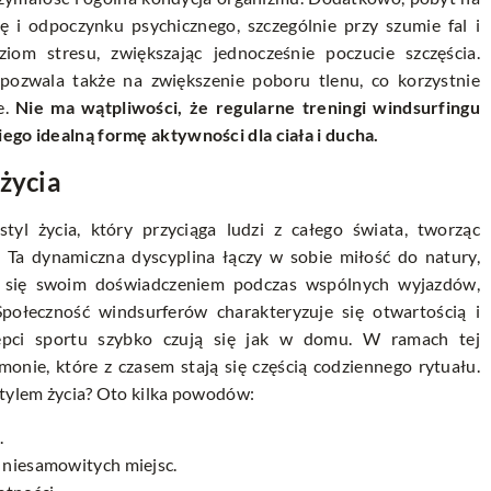
ę i odpoczynku psychicznego, szczególnie przy szumie fal i
om stresu, zwiększając jednocześnie poczucie szczęścia.
pozwala także na zwiększenie poboru tlenu, co korzystnie
e.
Nie ma wątpliwości, że regularne treningi windsurfingu
ego idealną formę aktywności dla ciała i ducha.
życia
tyl życia, który przyciąga ludzi z całego świata, tworząc
i. Ta dynamiczna dyscyplina łączy w sobie miłość do natury,
lą się swoim doświadczeniem podczas wspólnych wyjazdów,
połeczność windsurferów charakteryzuje się otwartością i
epci sportu szybko czują się jak w domu. W ramach tej
emonie, które z czasem stają się częścią codziennego rytuału.
stylem życia? Oto kilka powodów:
.
a niesamowitych miejsc.